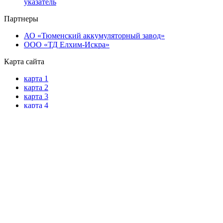
указатель
Партнеры
АО «Тюменский аккумуляторный завод»
ООО «ТД Елхим-Искра»
Карта сайта
карта 1
карта 2
карта 3
карта 4
карта 5
карта 6
карта 7
карта 8
карта 9
карта 10
карта 11
карта 12
карта 13
карта 14
карта 15
8 800 511 3571