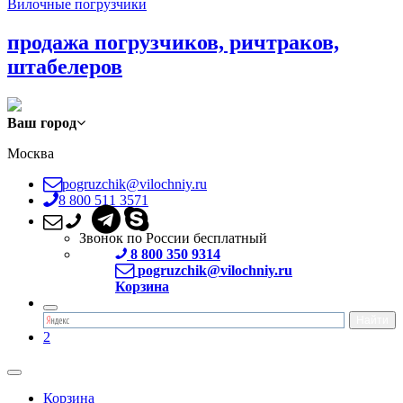
Вилочные погрузчики
продажа погрузчиков, ричтраков,
штабелеров
Ваш город
Москва
pogruzchik@vilochniy.ru
8 800 511 3571
Звонок по России бесплатный
8 800 350 9314
pogruzchik@vilochniy.ru
Корзина
2
Корзина