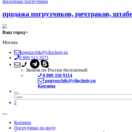
Вилочные погрузчики
продажа погрузчиков, ричтраков, штаб
Ваш город
Москва
pogruzchik@vilochniy.ru
8 800 511 3571
Звонок по России бесплатный
8 800 350 9314
pogruzchik@vilochniy.ru
Корзина
2
Корзина
Погрузчики по виду