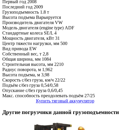
Первый год
2008
Последний год
2009
Грузоподъемность
1.8 т
Высота подъема
Варьируется
Производитель двигателя
VW
Модель двигателя (engine type)
ADF
Стандартные колеса
SE/L 4
Мощность двигателя, кВт
31
Центр тяжести нагрузки, мм
500
Вид привода
EW
Собственный вес, т
2,8
Общая ширина, мм
1084
Строительная высота, мм
2210
Радиус поворота, м
1,962
Высота подъема, м
3,98
Скорость с/без груза, км/ч
22/22
Подъём с/без груза
0,54/0,58
Опускание с/без груза
0,6/0,45
Макс. способность преодолевать подъём
27/25
Купить тяговый аккумулятор
Другие погрузчики данной грузоподъемности