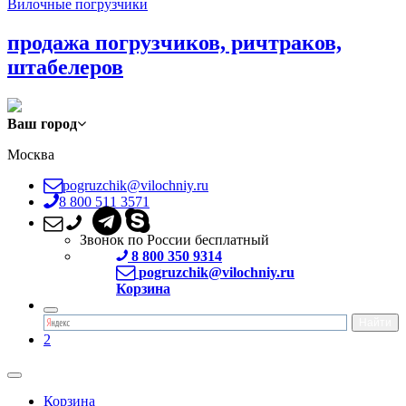
Вилочные погрузчики
продажа погрузчиков, ричтраков,
штабелеров
Ваш город
Москва
pogruzchik@vilochniy.ru
8 800 511 3571
Звонок по России бесплатный
8 800 350 9314
pogruzchik@vilochniy.ru
Корзина
2
Корзина