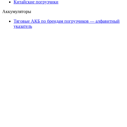
Китайские погрузчики
Аккумуляторы
Тяговые АКБ по брендам погрузчиков — алфавитный
указатель
Партнеры
АО «Тюменский аккумуляторный завод»
ООО «ТД Елхим-Искра»
Карта сайта
карта 1
карта 2
карта 3
карта 4
карта 5
карта 6
карта 7
карта 8
карта 9
карта 10
карта 11
карта 12