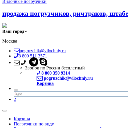
Вилочные погрузчики
продажа погрузчиков, ричтраков, штаб
Ваш город
Москва
pogruzchik@vilochniy.ru
8 800 511 3571
Звонок по России бесплатный
8 800 350 9314
pogruzchik@vilochniy.ru
Корзина
2
Корзина
Погрузчики по виду