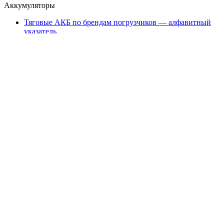
Аккумуляторы
Тяговые АКБ по брендам погрузчиков — алфавитный
указатель
Партнеры
АО «Тюменский аккумуляторный завод»
ООО «ТД Елхим-Искра»
Карта сайта
карта 1
карта 2
карта 3
карта 4
карта 5
карта 6
карта 7
карта 8
карта 9
карта 10
карта 11
карта 12
карта 13