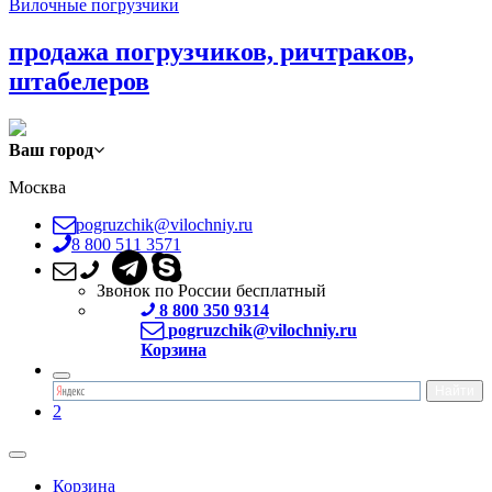
Вилочные погрузчики
продажа погрузчиков, ричтраков,
штабелеров
Ваш город
Москва
pogruzchik@vilochniy.ru
8 800 511 3571
Звонок по России бесплатный
8 800 350 9314
pogruzchik@vilochniy.ru
Корзина
2
Корзина