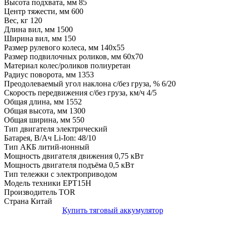
Высота подхвата, мм
85
Центр тяжести, мм
600
Вес, кг
120
Длина вил, мм
1500
Ширина вил, мм
150
Размер рулевого колеса, мм
140x55
Размер подвилочных роликов, мм
60x70
Материал колес/роликов
полиуретан
Радиус поворота, мм
1353
Преодолеваемый угол наклона с/без груза, %
6/20
Скорость передвижения с/без груза, км/ч
4/5
Общая длина, мм
1552
Общая высота, мм
1300
Общая ширина, мм
550
Тип двигателя
электрический
Батарея, В/Ач
Li-Ion: 48/10
Тип АКБ
литий-ионный
Мощность двигателя движения
0,75 кВт
Мощность двигателя подъёма
0,5 кВт
Тип тележки
с электроприводом
Модель техники
EPT15H
Производитель
TOR
Страна
Китай
Купить тяговый аккумулятор