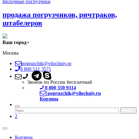
Вилочные погрузчики
продажа погрузчиков, ричтраков,
штабелеров
Ваш город
Москва
pogruzchik@vilochniy.ru
8 800 511 3571
Звонок по России бесплатный
8 800 350 9314
pogruzchik@vilochniy.ru
Корзина
2
Корзина