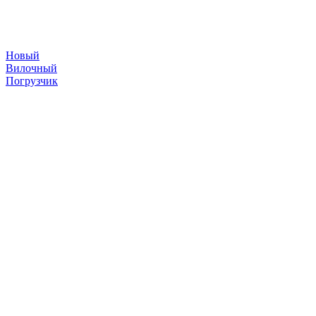
Новый
Вилочный
Погрузчик
складская техника
©
2026
Погрузчики
Японские погрузчики
Китайские погрузчики
Аккумуляторы
Тяговые АКБ по брендам погрузчиков — алфавитный
указатель
Партнеры