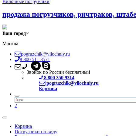
Вилочные погрузчики
продажа погрузчиков, ричтраков, штаб
Ваш город
Москва
pogruzchik@vilochniy.ru
8 800 511 3571
Звонок по России бесплатный
8 800 350 9314
pogruzchik@vilochniy.ru
Корзина
2
Корзина
Погрузчики по виду