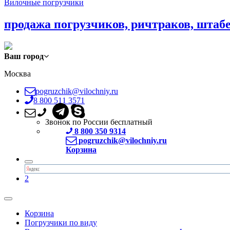
Вилочные погрузчики
продажа погрузчиков, ричтраков, штаб
Ваш город
Москва
pogruzchik@vilochniy.ru
8 800 511 3571
Звонок по России бесплатный
8 800 350 9314
pogruzchik@vilochniy.ru
Корзина
2
Корзина
Погрузчики по виду