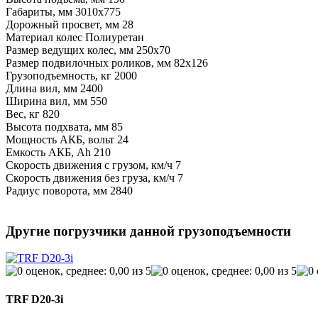
Габариты, мм
3010х775
Дорожный просвет, мм
28
Материал колес
Полиуретан
Размер ведущих колес, мм
250х70
Размер подвилочных роликов, мм
82х126
Грузоподъемность, кг
2000
Длина вил, мм
2400
Ширина вил, мм
550
Вес, кг
820
Высота подхвата, мм
85
Мощность АКБ, вольт
24
Емкость АКБ, Ah
210
Скорость движения с грузом, км/ч
7
Скорость движения без груза, км/ч
7
Радиус поворота, мм
2840
Другие погрузчики данной грузоподъемности
TRF D20-3i