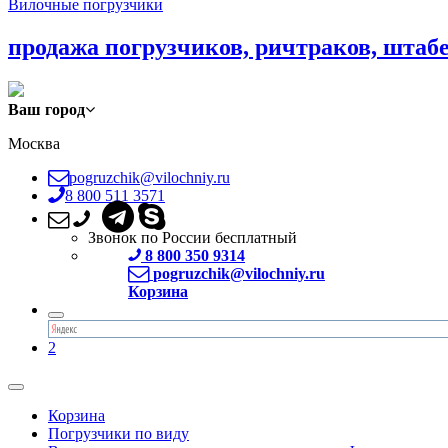
Вилочные погрузчики
продажа погрузчиков, ричтраков, штаб
Ваш город
Москва
pogruzchik@vilochniy.ru
8 800 511 3571
Звонок по России бесплатный
8 800 350 9314
pogruzchik@vilochniy.ru
Корзина
2
Корзина
Погрузчики по виду