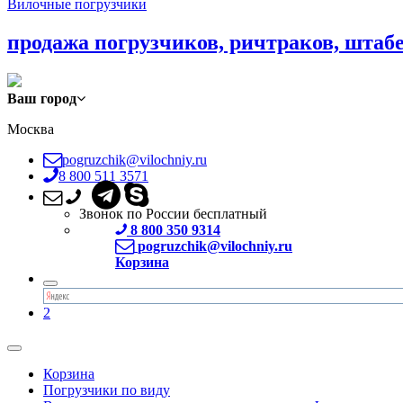
Вилочные погрузчики
продажа погрузчиков, ричтраков, штаб
Ваш город
Москва
pogruzchik@vilochniy.ru
8 800 511 3571
Звонок по России бесплатный
8 800 350 9314
pogruzchik@vilochniy.ru
Корзина
2
Корзина
Погрузчики по виду