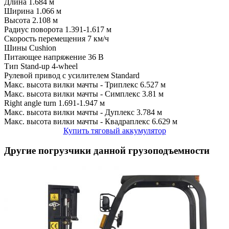
Длина
1.684 м
Ширина
1.066 м
Высота
2.108 м
Радиус поворота
1.391-1.617 м
Скорость перемещения
7 км/ч
Шины
Cushion
Питающее напряжение
36 В
Тип
Stand-up 4-wheel
Рулевой привод с усилителем
Standard
Макс. высота вилки мачты - Триплекс
6.527 м
Макс. высота вилки мачты - Симплекс
3.81 м
Right angle turn
1.691-1.947 м
Макс. высота вилки мачты - Дуплекс
3.784 м
Макс. высота вилки мачты - Квадраплекс
6.629 м
Купить тяговый аккумулятор
Другие погрузчики данной грузоподъемности