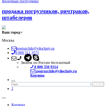
Вилочные погрузчики
продажа погрузчиков, ричтраков,
штабелеров
Ваш город
Москва
pogruzchik@vilochniy.ru
8 800 511 3571
Звонок по России бесплатный
8 800 350 9314
pogruzchik@vilochniy.ru
Корзина
2
Корзина