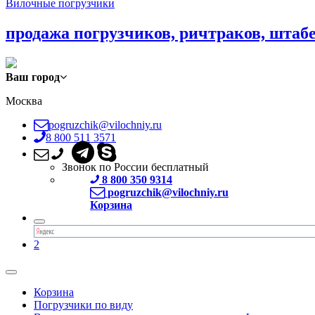
Вилочные погрузчики
продажа погрузчиков, ричтраков, штаб
Ваш город
Москва
pogruzchik@vilochniy.ru
8 800 511 3571
Звонок по России бесплатный
8 800 350 9314
pogruzchik@vilochniy.ru
Корзина
2
Корзина
Погрузчики по виду