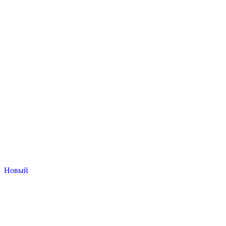
Новый
Вилочный
Погрузчик
складская техника