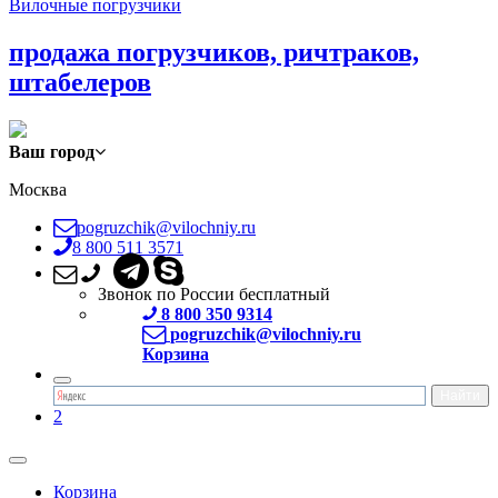
Вилочные погрузчики
продажа погрузчиков, ричтраков,
штабелеров
Ваш город
Москва
pogruzchik@vilochniy.ru
8 800 511 3571
Звонок по России бесплатный
8 800 350 9314
pogruzchik@vilochniy.ru
Корзина
2
Корзина