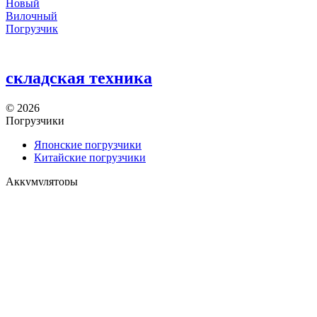
Новый
Вилочный
Погрузчик
складская техника
©
2026
Погрузчики
Японские погрузчики
Китайские погрузчики
Аккумуляторы
Тяговые АКБ по брендам погрузчиков — алфавитный
указатель
Партнеры
АО «Тюменский аккумуляторный завод»
ООО «ТД Елхим-Искра»
Карта сайта