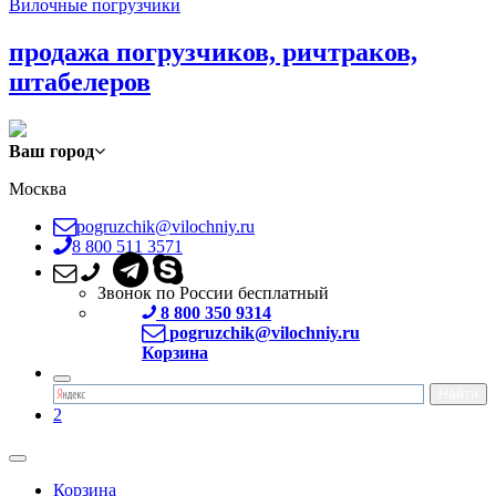
Вилочные погрузчики
продажа погрузчиков, ричтраков,
штабелеров
Ваш город
Москва
pogruzchik@vilochniy.ru
8 800 511 3571
Звонок по России бесплатный
8 800 350 9314
pogruzchik@vilochniy.ru
Корзина
2
Корзина