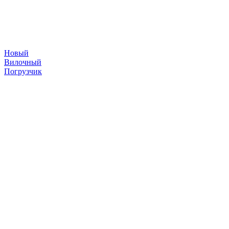
Новый
Вилочный
Погрузчик
складская техника
©
2026
Погрузчики
Японские погрузчики
Китайские погрузчики
Аккумуляторы
Тяговые АКБ по брендам погрузчиков — алфавитный
указатель
Партнеры