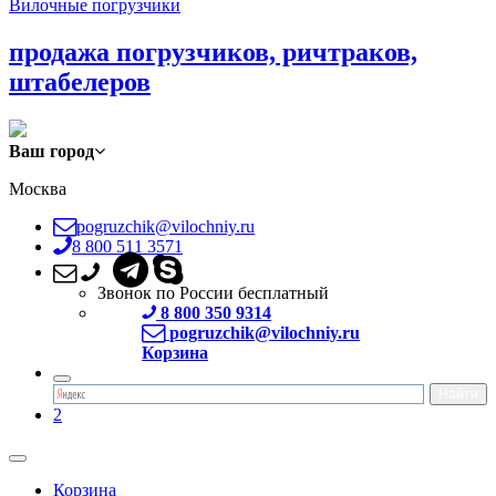
Вилочные погрузчики
продажа погрузчиков, ричтраков,
штабелеров
Ваш город
Москва
pogruzchik@vilochniy.ru
8 800 511 3571
Звонок по России бесплатный
8 800 350 9314
pogruzchik@vilochniy.ru
Корзина
2
Корзина