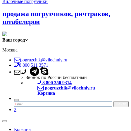
Вилочные погрузчики
продажа погрузчиков, ричтраков,
штабелеров
Ваш город
Москва
pogruzchik@vilochniy.ru
8 800 511 3571
Звонок по России бесплатный
8 800 350 9314
pogruzchik@vilochniy.ru
Корзина
2
Корзина