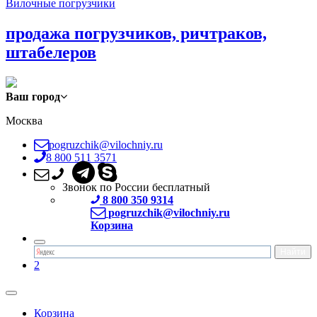
Вилочные погрузчики
продажа погрузчиков, ричтраков,
штабелеров
Ваш город
Москва
pogruzchik@vilochniy.ru
8 800 511 3571
Звонок по России бесплатный
8 800 350 9314
pogruzchik@vilochniy.ru
Корзина
2
Корзина