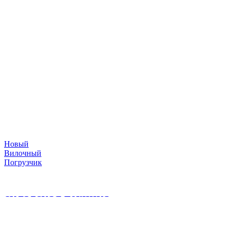
Новый
Вилочный
Погрузчик
складская техника
©
2026
Погрузчики