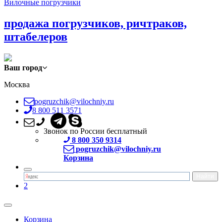
Вилочные погрузчики
продажа погрузчиков, ричтраков,
штабелеров
Ваш город
Москва
pogruzchik@vilochniy.ru
8 800 511 3571
Звонок по России бесплатный
8 800 350 9314
pogruzchik@vilochniy.ru
Корзина
2
Корзина