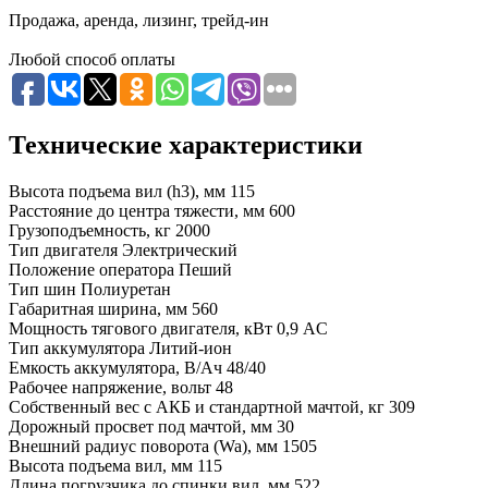
Продажа, аренда, лизинг, трейд-ин
Любой способ оплаты
Технические характеристики
Высота подъема вил (h3), мм
115
Расстояние до центра тяжести, мм
600
Грузоподъемность, кг
2000
Тип двигателя
Электрический
Положение оператора
Пеший
Тип шин
Полиуретан
Габаритная ширина, мм
560
Мощность тягового двигателя, кВт
0,9 AC
Тип аккумулятора
Литий-ион
Емкость аккумулятора, В/Ач
48/40
Рабочее напряжение, вольт
48
Собственный вес с АКБ и стандартной мачтой, кг
309
Дорожный просвет под мачтой, мм
30
Внешний радиус поворота (Wa), мм
1505
Высота подъема вил, мм
115
Длина погрузчика до спинки вил, мм
522