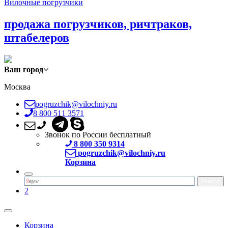
Вилочные погрузчики
продажа погрузчиков, ричтраков,
штабелеров
Ваш город
Москва
pogruzchik@vilochniy.ru
8 800 511 3571
Звонок по России бесплатный
8 800 350 9314
pogruzchik@vilochniy.ru
Корзина
2
Корзина