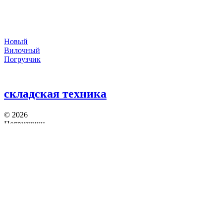
Новый
Вилочный
Погрузчик
складская техника
©
2026
Погрузчики
Японские погрузчики
Китайские погрузчики
Аккумуляторы
Тяговые АКБ по брендам погрузчиков — алфавитный
указатель
Партнеры