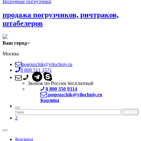
Вилочные погрузчики
продажа погрузчиков, ричтраков,
штабелеров
Ваш город
Москва
pogruzchik@vilochniy.ru
8 800 511 3571
Звонок по России бесплатный
8 800 350 9314
pogruzchik@vilochniy.ru
Корзина
2
Корзина