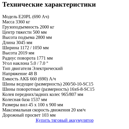
Технические характеристики
Модель
E20PL (690 Ач)
Масса
3360 кг
Грузоподъемность
2000 кг
Центр тяжести
500 мм
Высота подъема
2800 мм
Длина
3045 мм
Ширина
1172 / 1050 мм
Высота
2019 мм
Радиус поворота
1771 мм
Угол наклона
5.0 / 7.0 °
Тип двигателя
Электрический
Напряжение
48 В
Емкость АКБ
660 (690) А/ч
Шины ведущие (размерность)
200/50-10-SC15
Шины поворотные (размерность)
16х6-8-SC15
Колея передних/задних колес
965/807 мм
Колесная база
1537 мм
Размеры вил
45 x 100 x 900 мм
Максимальная скорость движения
20 км/ч
Дорожный просвет
103 мм
Купить тяговый аккумулятор