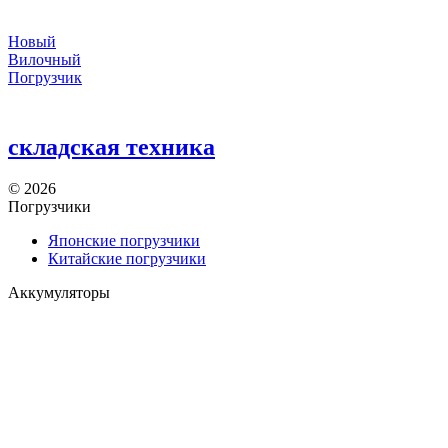
Новый
Вилочный
Погрузчик
складская техника
©
2026
Погрузчики
Японские погрузчики
Китайские погрузчики
Аккумуляторы
Тяговые АКБ по брендам погрузчиков — алфавитный
указатель
Партнеры
АО «Тюменский аккумуляторный завод»
ООО «ТД Елхим-Искра»