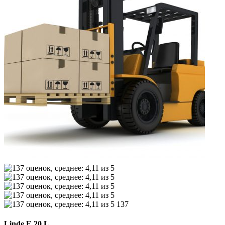
137
Linde E 20 L