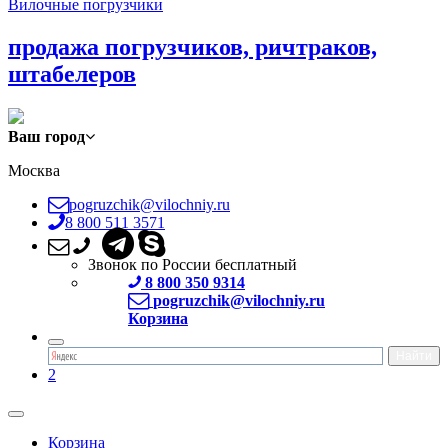
Вилочные погрузчики
продажа погрузчиков, ричтраков,
штабелеров
Ваш город
Москва
pogruzchik@vilochniy.ru
8 800 511 3571
Звонок по России бесплатный
8 800 350 9314
pogruzchik@vilochniy.ru
Корзина
2
Корзина