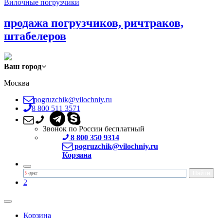
Вилочные погрузчики
продажа погрузчиков, ричтраков,
штабелеров
Ваш город
Москва
pogruzchik@vilochniy.ru
8 800 511 3571
Звонок по России бесплатный
8 800 350 9314
pogruzchik@vilochniy.ru
Корзина
2
Корзина