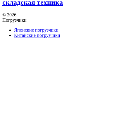
складская техника
©
2026
Погрузчики
Японские погрузчики
Китайские погрузчики
Аккумуляторы
Тяговые АКБ по брендам погрузчиков — алфавитный
указатель
Партнеры
АО «Тюменский аккумуляторный завод»
ООО «ТД Елхим-Искра»
Карта сайта
карта 1
карта 2
карта 3
карта 4
карта 5