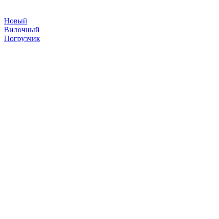
Новый
Вилочный
Погрузчик
складская техника
©
2026
Погрузчики
Японские погрузчики
Китайские погрузчики
Аккумуляторы
Тяговые АКБ по брендам погрузчиков — алфавитный
указатель
Партнеры
АО «Тюменский аккумуляторный завод»
ООО «ТД Елхим-Искра»