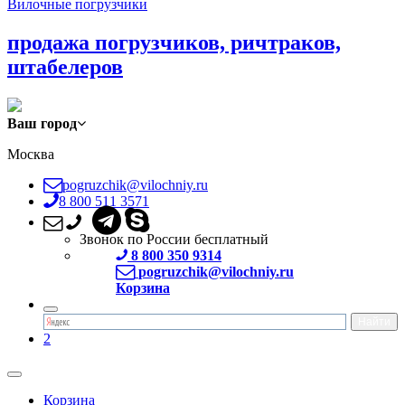
Вилочные погрузчики
продажа погрузчиков, ричтраков,
штабелеров
Ваш город
Москва
pogruzchik@vilochniy.ru
8 800 511 3571
Звонок по России бесплатный
8 800 350 9314
pogruzchik@vilochniy.ru
Корзина
2
Корзина