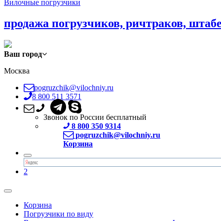
Вилочные погрузчики
продажа погрузчиков, ричтраков, штаб
Ваш город
Москва
pogruzchik@vilochniy.ru
8 800 511 3571
Звонок по России бесплатный
8 800 350 9314
pogruzchik@vilochniy.ru
Корзина
2
Корзина
Погрузчики по виду