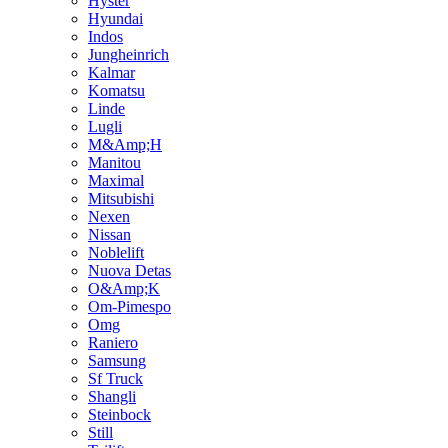
Hyster
Hyundai
Indos
Jungheinrich
Kalmar
Komatsu
Linde
Lugli
M&Amp;H
Manitou
Maximal
Mitsubishi
Nexen
Nissan
Noblelift
Nuova Detas
O&Amp;K
Om-Pimespo
Omg
Raniero
Samsung
Sf Truck
Shangli
Steinbock
Still