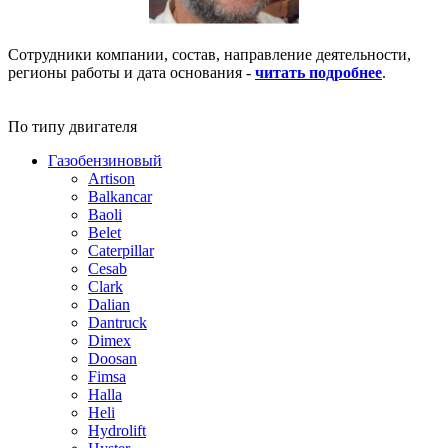
Сотрудники компании, состав, направление деятельности,
регионы работы и дата основания -
читать подробнее
.
По типу двигателя
Газобензиновый
Artison
Balkancar
Baoli
Belet
Caterpillar
Cesab
Clark
Dalian
Dantruck
Dimex
Doosan
Fimsa
Halla
Heli
Hydrolift