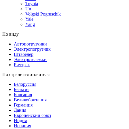
Toyota
Un
Volgski Pogruschik
Yale
Yang
По виду
Автопогрузчики
Электропогрузчик
Штабелер
Электротележки
Ричтрак
По стране изготовителя
Белоруссия
Бельгия
Болгария
Великобритания
Германия
Дания
Европейский союз
Индия
Испания