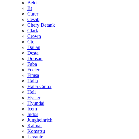
Belet
Bt
Carer
Cesab
Chery Detank
Clark
Crown
Ctc
Dalian
Desta
Doosan
Faba
Feeler
Fimsa
Halla
Halla-Cinox
Heli
Hyster
Hyundai
Icem
Indos
Jungheinrich
Kalmar
Komatsu
Levante