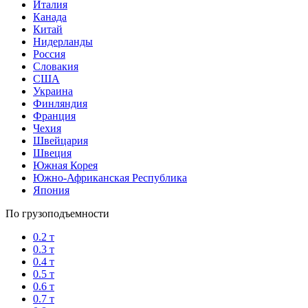
Италия
Канада
Китай
Нидерланды
Россия
Словакия
США
Украина
Финляндия
Франция
Чехия
Швейцария
Швеция
Южная Корея
Южно-Африканская Республика
Япония
По грузоподъемности
0.2 т
0.3 т
0.4 т
0.5 т
0.6 т
0.7 т