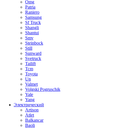
Omg
Patria
Raniero
Samsung
Sf Truck
Shangli
Shantui
Smv
Steinbock
Still
Sunward
Svetruck
Tailift
Tcm
Toyota
Un
Valmet
Volgski Pogruschik
Yale
Yang
Электрический
Artison
Atlet
Balkancar
Baoli