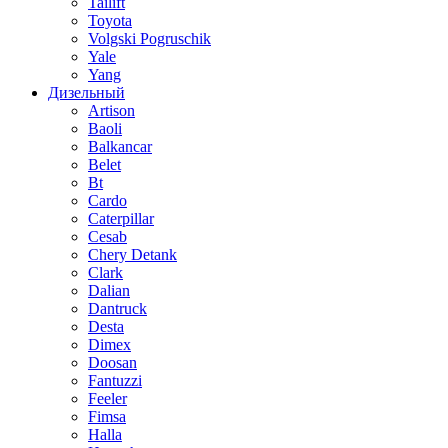
Tailift
Toyota
Volgski Pogruschik
Yale
Yang
Дизельный
Artison
Baoli
Balkancar
Belet
Bt
Cardo
Caterpillar
Cesab
Chery Detank
Clark
Dalian
Dantruck
Desta
Dimex
Doosan
Fantuzzi
Feeler
Fimsa
Halla