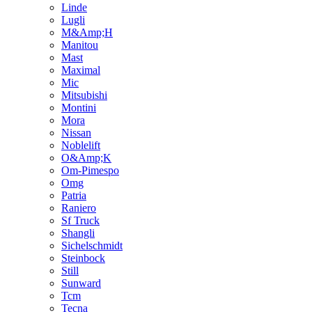
Linde
Lugli
M&Amp;H
Manitou
Mast
Maximal
Mic
Mitsubishi
Montini
Mora
Nissan
Noblelift
O&Amp;K
Om-Pimespo
Omg
Patria
Raniero
Sf Truck
Shangli
Sichelschmidt
Steinbock
Still
Sunward
Tcm
Tecna