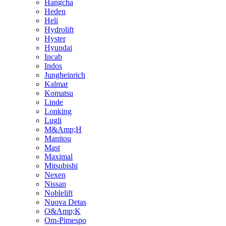
Hangcha
Heden
Heli
Hydrolift
Hyster
Hyundai
Incab
Indos
Jungheinrich
Kalmar
Komatsu
Linde
Lonking
Lugli
M&Amp;H
Manitou
Mast
Maximal
Mitsubishi
Nexen
Nissan
Noblelift
Nuova Detas
O&Amp;K
Om-Pimespo