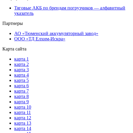
Тяговые АКБ по брендам погрузчиков — алфавитный
указатель
Партнеры
АО «Тюменский аккумуляторный завод»
ООО «ТД Елхим-Искра»
Карта сайта
карта 1
карта 2
карта 3
карта 4
карта 5
карта 6
карта 7
карта 8
карта 9
карта 10
карта 11
карта 12
карта 13
карта 14