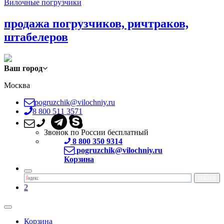
Вилочные погрузчики
продажа погрузчиков, ричтраков,
штабелеров
Ваш город
Москва
pogruzchik@vilochniy.ru
8 800 511 3571
Звонок по России бесплатный
8 800 350 9314
pogruzchik@vilochniy.ru
Корзина
2
Корзина