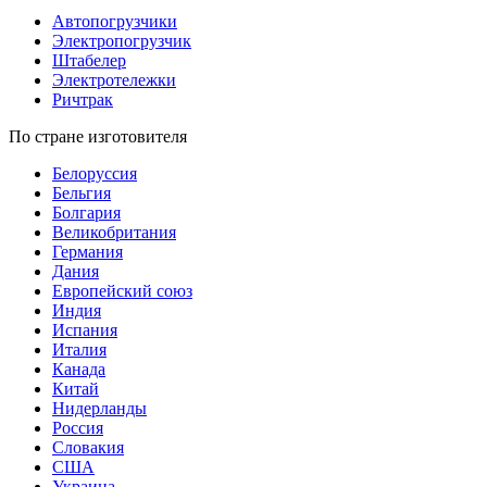
Автопогрузчики
Электропогрузчик
Штабелер
Электротележки
Ричтрак
По стране изготовителя
Белоруссия
Бельгия
Болгария
Великобритания
Германия
Дания
Европейский союз
Индия
Испания
Италия
Канада
Китай
Нидерланды
Россия
Словакия
США
Украина