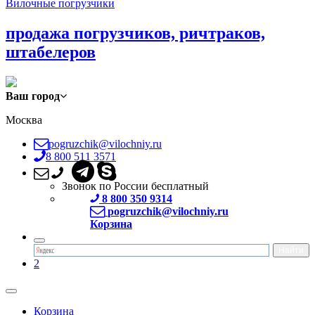
Вилочные погрузчики
продажа погрузчиков, ричтраков,
штабелеров
Ваш город
Москва
pogruzchik@vilochniy.ru
8 800 511 3571
Звонок по России бесплатный
8 800 350 9314
pogruzchik@vilochniy.ru
Корзина
2
Корзина