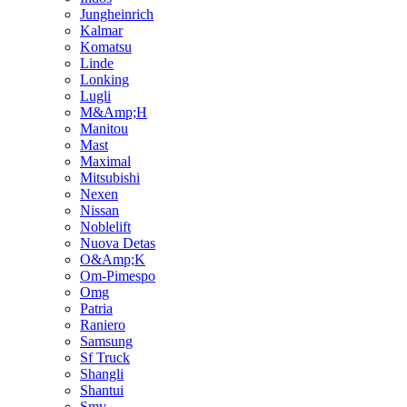
Jungheinrich
Kalmar
Komatsu
Linde
Lonking
Lugli
M&Amp;H
Manitou
Mast
Maximal
Mitsubishi
Nexen
Nissan
Noblelift
Nuova Detas
O&Amp;K
Om-Pimespo
Omg
Patria
Raniero
Samsung
Sf Truck
Shangli
Shantui
Smv