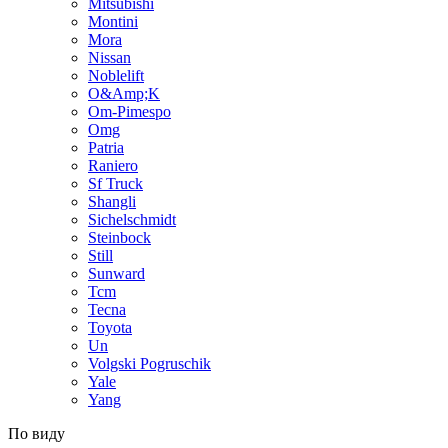
Mitsubishi
Montini
Mora
Nissan
Noblelift
O&Amp;K
Om-Pimespo
Omg
Patria
Raniero
Sf Truck
Shangli
Sichelschmidt
Steinbock
Still
Sunward
Tcm
Tecna
Toyota
Un
Volgski Pogruschik
Yale
Yang
По виду