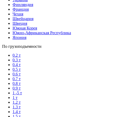
Финляндия
Франция
Чехия
Швейцария
Швеция
Южная Корея
Южно-Африканская Республика
Япония
По грузоподъемности
0.2 т
0.3 т
0.4 т
0.5 т
0.6 т
0.7 т
0.8 т
0.9 т
1 -5 т
1 т
1.2 т
1.3 т
1.4 т
1.5 т