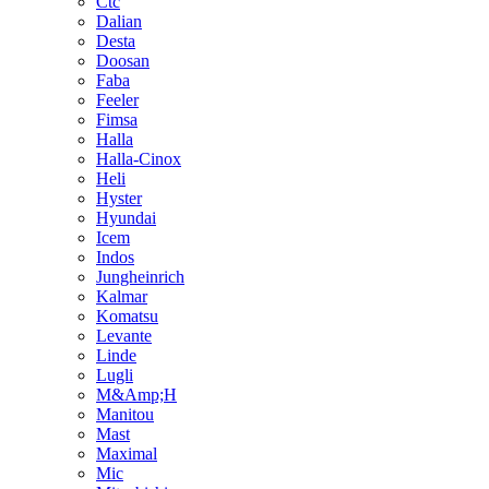
Ctc
Dalian
Desta
Doosan
Faba
Feeler
Fimsa
Halla
Halla-Cinox
Heli
Hyster
Hyundai
Icem
Indos
Jungheinrich
Kalmar
Komatsu
Levante
Linde
Lugli
M&Amp;H
Manitou
Mast
Maximal
Mic