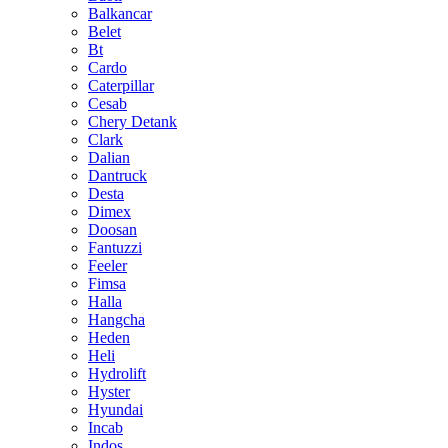
Balkancar
Belet
Bt
Cardo
Caterpillar
Cesab
Chery Detank
Clark
Dalian
Dantruck
Desta
Dimex
Doosan
Fantuzzi
Feeler
Fimsa
Halla
Hangcha
Heden
Heli
Hydrolift
Hyster
Hyundai
Incab
Indos