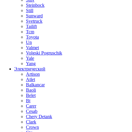
Steinbock
Still
Sunward
Svetruck
Tailift
Tcm
Toyota
Un
Valmet
Volgski Pogruschik
Yale
Yang
Электрический
Artison
Atlet
Balkancar
Baoli
Belet
Bt
Carer
Cesab
Chery Detank
Clark
Crown