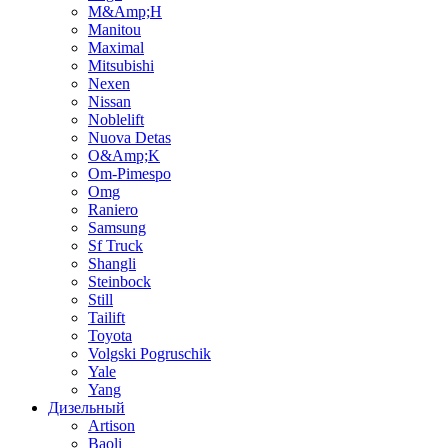
M&Amp;H
Manitou
Maximal
Mitsubishi
Nexen
Nissan
Noblelift
Nuova Detas
O&Amp;K
Om-Pimespo
Omg
Raniero
Samsung
Sf Truck
Shangli
Steinbock
Still
Tailift
Toyota
Volgski Pogruschik
Yale
Yang
Дизельный
Artison
Baoli