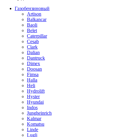
Газобензиновый
Artison
Balkancar
Baoli
Belet
Caterpillar
Cesab
Clark
Dalian
Dantruck
Dimex
Doosan
Fimsa
Halla
Heli
Hydrolift
Hyster
Hyundai
Indos
Jungheinrich
Kalmar
Komatsu
Linde
Lugli