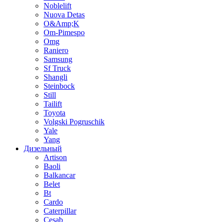
Noblelift
Nuova Detas
O&Amp;K
Om-Pimespo
Omg
Raniero
Samsung
Sf Truck
Shangli
Steinbock
Still
Tailift
Toyota
Volgski Pogruschik
Yale
Yang
Дизельный
Artison
Baoli
Balkancar
Belet
Bt
Cardo
Caterpillar
Cesab