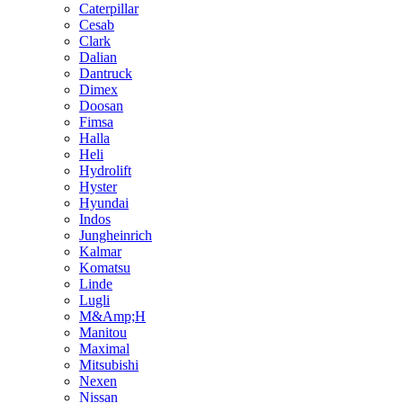
Caterpillar
Cesab
Clark
Dalian
Dantruck
Dimex
Doosan
Fimsa
Halla
Heli
Hydrolift
Hyster
Hyundai
Indos
Jungheinrich
Kalmar
Komatsu
Linde
Lugli
M&Amp;H
Manitou
Maximal
Mitsubishi
Nexen
Nissan