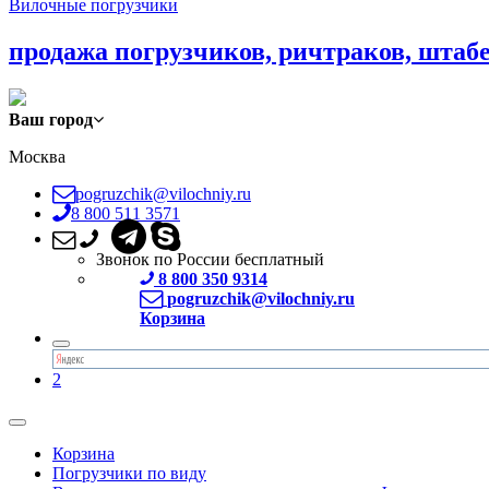
Вилочные погрузчики
продажа погрузчиков, ричтраков, штаб
Ваш город
Москва
pogruzchik@vilochniy.ru
8 800 511 3571
Звонок по России бесплатный
8 800 350 9314
pogruzchik@vilochniy.ru
Корзина
2
Корзина
Погрузчики по виду