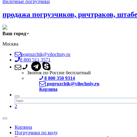
Вилочные погрузчики
продажа погрузчиков, ричтраков, штаб
Ваш город
Москва
pogruzchik@vilochniy.ru
8 800 511 3571
Звонок по России бесплатный
8 800 350 9314
pogruzchik@vilochniy.ru
Корзина
2
Корзина
Погрузчики по виду