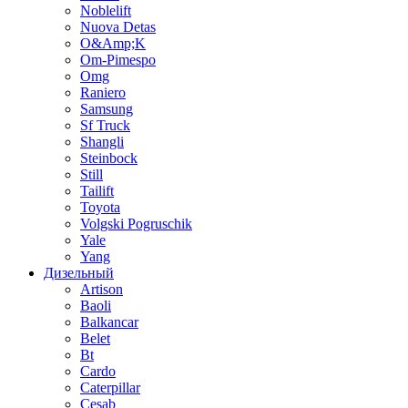
Noblelift
Nuova Detas
O&Amp;K
Om-Pimespo
Omg
Raniero
Samsung
Sf Truck
Shangli
Steinbock
Still
Tailift
Toyota
Volgski Pogruschik
Yale
Yang
Дизельный
Artison
Baoli
Balkancar
Belet
Bt
Cardo
Caterpillar
Cesab