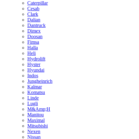
Caterpillar
Cesab
Clark
Dalian
Dantruck
Dimex
Doosan
Fimsa
Halla
Heli
Hydrolift
Hyster
Hyundai
Indos
Jungheinrich
Kalmar
Komatsu
Linde
Lugli
M&Amp;H
Manitou
Maximal
Mitsubishi
Nexen
Nissan