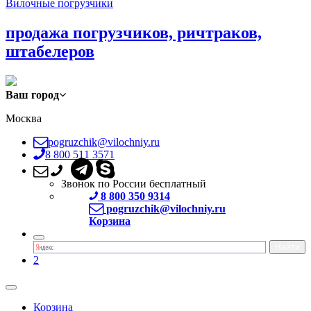
Вилочные погрузчики
продажа погрузчиков, ричтраков,
штабелеров
Ваш город
Москва
pogruzchik@vilochniy.ru
8 800 511 3571
Звонок по России бесплатный
8 800 350 9314
pogruzchik@vilochniy.ru
Корзина
2
Корзина