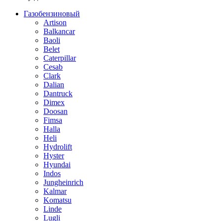
Газобензиновый
Artison
Balkancar
Baoli
Belet
Caterpillar
Cesab
Clark
Dalian
Dantruck
Dimex
Doosan
Fimsa
Halla
Heli
Hydrolift
Hyster
Hyundai
Indos
Jungheinrich
Kalmar
Komatsu
Linde
Lugli