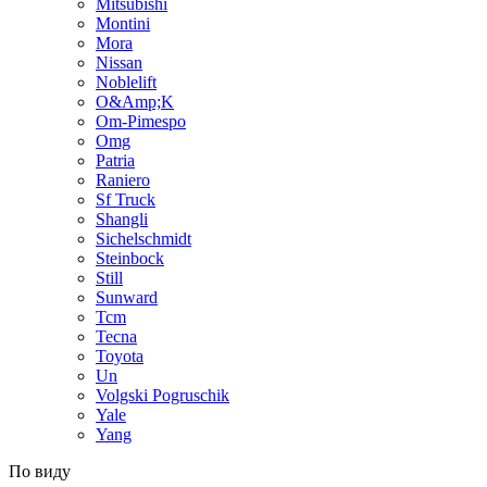
Mitsubishi
Montini
Mora
Nissan
Noblelift
O&Amp;K
Om-Pimespo
Omg
Patria
Raniero
Sf Truck
Shangli
Sichelschmidt
Steinbock
Still
Sunward
Tcm
Tecna
Toyota
Un
Volgski Pogruschik
Yale
Yang
По виду