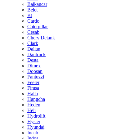
Balkancar
Belet
Bt
Cardo
Caterpillar
Cesab
Chery Detank
Clark
Dalian
Dantruck
Desta
Dimex
Doosan
Fantuzzi
Feeler
Fimsa
Halla
Hangcha
Heden
Heli
Hydrolift
Hyster
Hyundai
Incab
Indos