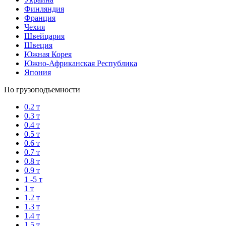
Финляндия
Франция
Чехия
Швейцария
Швеция
Южная Корея
Южно-Африканская Республика
Япония
По грузоподъемности
0.2 т
0.3 т
0.4 т
0.5 т
0.6 т
0.7 т
0.8 т
0.9 т
1 -5 т
1 т
1.2 т
1.3 т
1.4 т
1.5 т