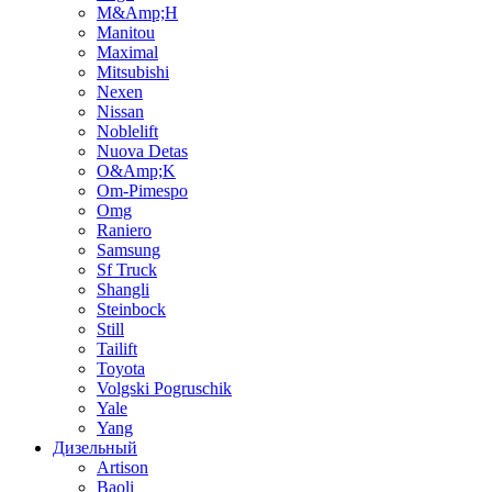
M&Amp;H
Manitou
Maximal
Mitsubishi
Nexen
Nissan
Noblelift
Nuova Detas
O&Amp;K
Om-Pimespo
Omg
Raniero
Samsung
Sf Truck
Shangli
Steinbock
Still
Tailift
Toyota
Volgski Pogruschik
Yale
Yang
Дизельный
Artison
Baoli