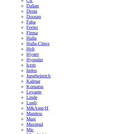
Ctc
Dalian
Desta
Doosan
Faba
Feeler
Fimsa
Halla
Halla-Cinox
Heli
Hyster
Hyundai
Icem
Indos
Jungheinrich
Kalmar
Komatsu
Levante
Linde
Lugli
M&Amp;H
Manitou
Mast
Maximal
Mic