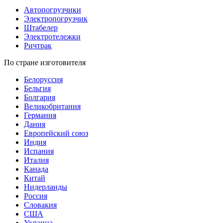
Автопогрузчики
Электропогрузчик
Штабелер
Электротележки
Ричтрак
По стране изготовителя
Белоруссия
Бельгия
Болгария
Великобритания
Германия
Дания
Европейский союз
Индия
Испания
Италия
Канада
Китай
Нидерланды
Россия
Словакия
США
Украина