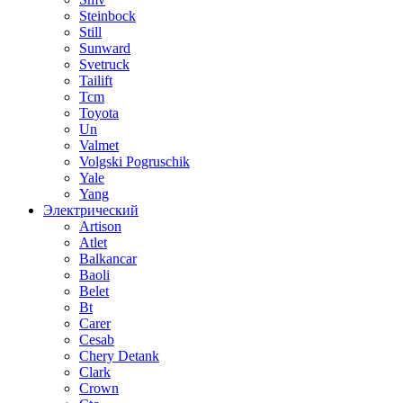
Steinbock
Still
Sunward
Svetruck
Tailift
Tcm
Toyota
Un
Valmet
Volgski Pogruschik
Yale
Yang
Электрический
Artison
Atlet
Balkancar
Baoli
Belet
Bt
Carer
Cesab
Chery Detank
Clark
Crown