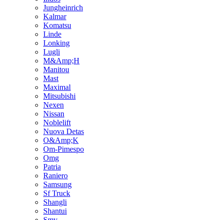
Jungheinrich
Kalmar
Komatsu
Linde
Lonking
Lugli
M&Amp;H
Manitou
Mast
Maximal
Mitsubishi
Nexen
Nissan
Noblelift
Nuova Detas
O&Amp;K
Om-Pimespo
Omg
Patria
Raniero
Samsung
Sf Truck
Shangli
Shantui
Smv