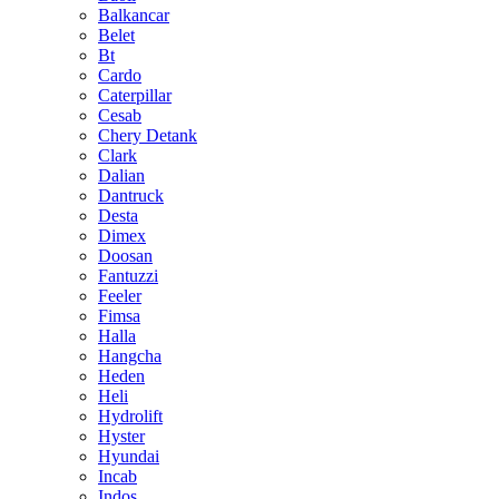
Balkancar
Belet
Bt
Cardo
Caterpillar
Cesab
Chery Detank
Clark
Dalian
Dantruck
Desta
Dimex
Doosan
Fantuzzi
Feeler
Fimsa
Halla
Hangcha
Heden
Heli
Hydrolift
Hyster
Hyundai
Incab
Indos