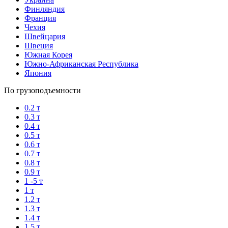
Финляндия
Франция
Чехия
Швейцария
Швеция
Южная Корея
Южно-Африканская Республика
Япония
По грузоподъемности
0.2 т
0.3 т
0.4 т
0.5 т
0.6 т
0.7 т
0.8 т
0.9 т
1 -5 т
1 т
1.2 т
1.3 т
1.4 т
1.5 т