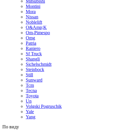
Mitsubishi
Montini
Mora
Nissan
Noblelift
O&Amp;K
Om-Pimespo
Omg
Patria
Raniero
Sf Truck
Shangli
Sichelschmidt
Steinbock
Still
Sunward
Tcm
Tecna
Toyota
Un
Volgski Pogruschik
Yale
Yang
По виду