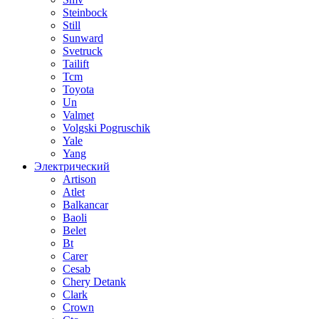
Steinbock
Still
Sunward
Svetruck
Tailift
Tcm
Toyota
Un
Valmet
Volgski Pogruschik
Yale
Yang
Электрический
Artison
Atlet
Balkancar
Baoli
Belet
Bt
Carer
Cesab
Chery Detank
Clark
Crown