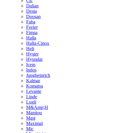
Ctc
Dalian
Desta
Doosan
Faba
Feeler
Fimsa
Halla
Halla-Cinox
Heli
Hyster
Hyundai
Icem
Indos
Jungheinrich
Kalmar
Komatsu
Levante
Linde
Lugli
M&Amp;H
Manitou
Mast
Maximal
Mic