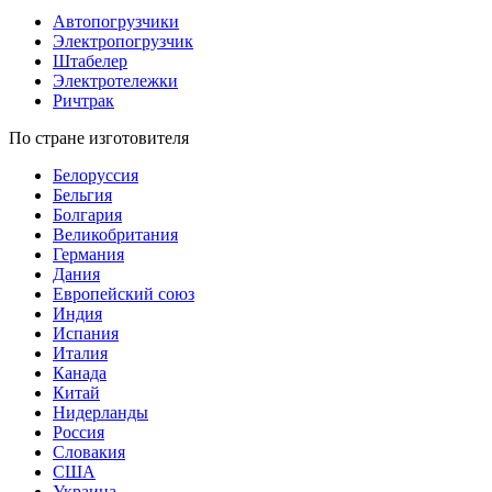
Автопогрузчики
Электропогрузчик
Штабелер
Электротележки
Ричтрак
По стране изготовителя
Белоруссия
Бельгия
Болгария
Великобритания
Германия
Дания
Европейский союз
Индия
Испания
Италия
Канада
Китай
Нидерланды
Россия
Словакия
США
Украина