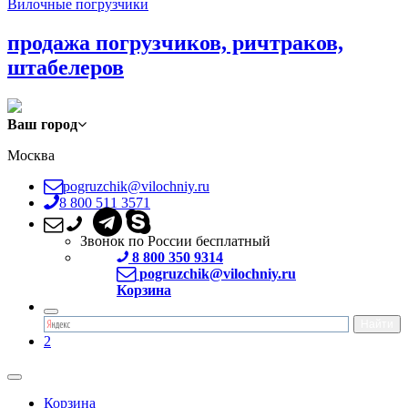
Вилочные погрузчики
продажа погрузчиков, ричтраков,
штабелеров
Ваш город
Москва
pogruzchik@vilochniy.ru
8 800 511 3571
Звонок по России бесплатный
8 800 350 9314
pogruzchik@vilochniy.ru
Корзина
2
Корзина