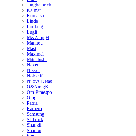
Jungheinrich
Kalmar
Komatsu
Linde
Lonking
Lugli
M&Amp;H
Manitou
Mast
Maximal
Mitsubishi
Nexen
Nissan
Noblelift
Nuova Detas
O&Amp;K
Om-Pimespo
Omg
Patria
Raniero
Samsung
Sf Truck
Shangli
Shantui
Smv