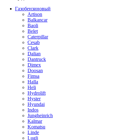
Газобензиновый
Artison
Balkancar
Baoli
Belet
Caterpillar
Cesab
Clark
Dalian
Dantruck
Dimex
Doosan
Fimsa
Halla
Heli
Hydrolift
Hyster
Hyundai
Indos
Jungheinrich
Kalmar
Komatsu
Linde
Lugli