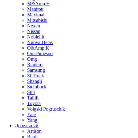
M&Amp;H
Manitou
Maximal
Mitsubishi
Nexen
Nissan
Noblelift
Nuova Detas
O&Amp;K
Om-Pimespo
Omg
Raniero
Samsung
Sf Truck
Shangli
Steinbock
Still
Tailift
Toyota
Volgski Pogruschik
Yale
Yang
Дизельный
Artison
Baoli