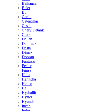
Balkancar
Belet
Bt
Cardo
Caterpillar
Cesab
Chery Detank
Clark
Dalian
Dantruck
Desta
Dimex
Doosan
Fantuzzi
Feeler
Fimsa
Halla
Hangcha
Heden
Heli
Hydrolift
Hyster
Hyundai
Incab
Indos