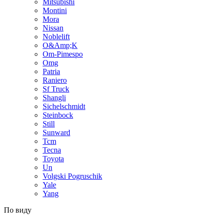
Mitsubishi
Montini
Mora
Nissan
Noblelift
O&Amp;K
Om-Pimespo
Omg
Patria
Raniero
Sf Truck
Shangli
Sichelschmidt
Steinbock
Still
Sunward
Tcm
Tecna
Toyota
Un
Volgski Pogruschik
Yale
Yang
По виду