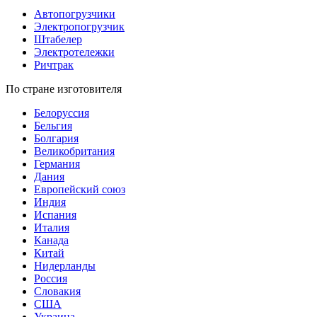
Автопогрузчики
Электропогрузчик
Штабелер
Электротележки
Ричтрак
По стране изготовителя
Белоруссия
Бельгия
Болгария
Великобритания
Германия
Дания
Европейский союз
Индия
Испания
Италия
Канада
Китай
Нидерланды
Россия
Словакия
США
Украина