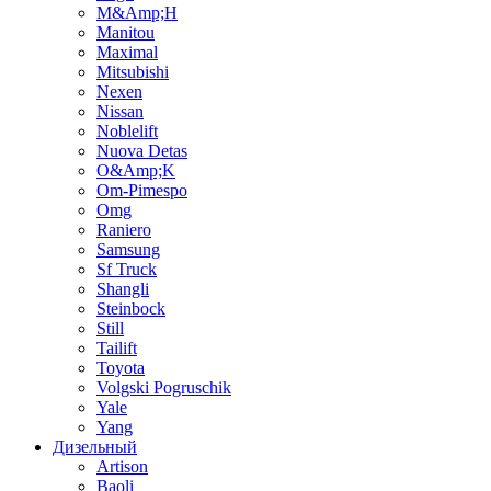
M&Amp;H
Manitou
Maximal
Mitsubishi
Nexen
Nissan
Noblelift
Nuova Detas
O&Amp;K
Om-Pimespo
Omg
Raniero
Samsung
Sf Truck
Shangli
Steinbock
Still
Tailift
Toyota
Volgski Pogruschik
Yale
Yang
Дизельный
Artison
Baoli