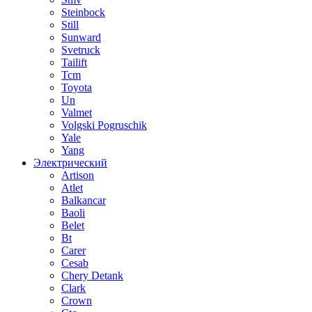
Steinbock
Still
Sunward
Svetruck
Tailift
Tcm
Toyota
Un
Valmet
Volgski Pogruschik
Yale
Yang
Электрический
Artison
Atlet
Balkancar
Baoli
Belet
Bt
Carer
Cesab
Chery Detank
Clark
Crown