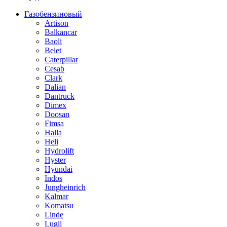
Газобензиновый
Artison
Balkancar
Baoli
Belet
Caterpillar
Cesab
Clark
Dalian
Dantruck
Dimex
Doosan
Fimsa
Halla
Heli
Hydrolift
Hyster
Hyundai
Indos
Jungheinrich
Kalmar
Komatsu
Linde
Lugli