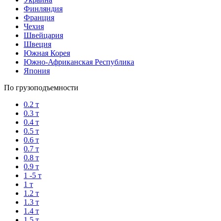
Финляндия
Франция
Чехия
Швейцария
Швеция
Южная Корея
Южно-Африканская Республика
Япония
По грузоподъемности
0.2 т
0.3 т
0.4 т
0.5 т
0.6 т
0.7 т
0.8 т
0.9 т
1 -5 т
1 т
1.2 т
1.3 т
1.4 т
1.5 т