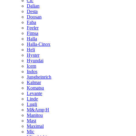
Ctc
Dalian
Desta
Doosan
Faba
Feeler
Fimsa
Halla
Halla-Cinox
Heli
Hyster
Hyundai
Icem
Indos
Jungheinrich
Kalmar
Komatsu
Levante
Linde
Lugli
M&Amp;H
Manitou
Mast
Maximal
Mic