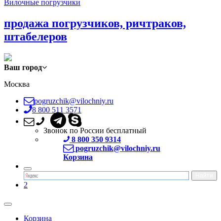
Вилочные погрузчики
продажа погрузчиков, ричтраков,
штабелеров
Ваш город
Москва
pogruzchik@vilochniy.ru
8 800 511 3571
Звонок по России бесплатный
8 800 350 9314
pogruzchik@vilochniy.ru
Корзина
2
Корзина