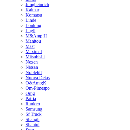
Jungheinrich
Kalmar
Komatsu
Linde
Lonking
Lugli
M&Amp;H
Manitou
Mast
Maximal
Mitsubishi
Nexen
Nissan
Noblelift
Nuova Detas
O&Amp;K
Om-Pimespo
Omg
Patria
Raniero
Samsung
Sf Truck
Shangli
Shantui
Smv