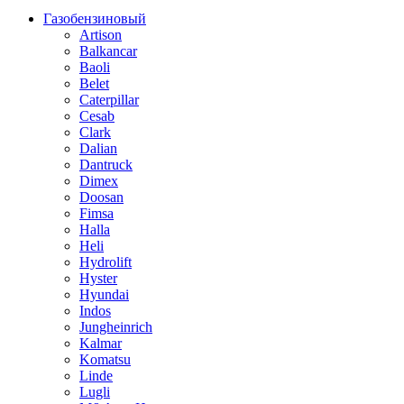
Газобензиновый
Artison
Balkancar
Baoli
Belet
Caterpillar
Cesab
Clark
Dalian
Dantruck
Dimex
Doosan
Fimsa
Halla
Heli
Hydrolift
Hyster
Hyundai
Indos
Jungheinrich
Kalmar
Komatsu
Linde
Lugli