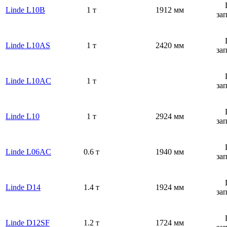
Linde L10B
1 т
1912 мм
за
Linde L10AS
1 т
2420 мм
за
Linde L10AC
1 т
за
Linde L10
1 т
2924 мм
за
Linde L06AC
0.6 т
1940 мм
за
Linde D14
1.4 т
1924 мм
за
Linde D12SF
1.2 т
1724 мм