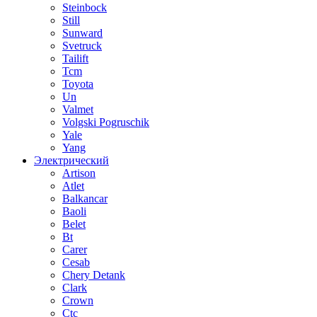
Steinbock
Still
Sunward
Svetruck
Tailift
Tcm
Toyota
Un
Valmet
Volgski Pogruschik
Yale
Yang
Электрический
Artison
Atlet
Balkancar
Baoli
Belet
Bt
Carer
Cesab
Chery Detank
Clark
Crown
Ctc