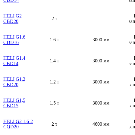
CDD14
за
HELI G2
2 т
CBD20
за
HELI G1.6
1.6 т
3000 мм
CDD16
за
HELI G1.4
1.4 т
3000 мм
CBD14
за
HELI G1.2
1.2 т
3000 мм
CBD20
за
HELI G1,5
1.5 т
3000 мм
CBD15
за
HELI G2 1.6-2
2 т
4600 мм
CQD20
за