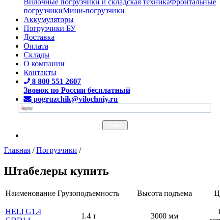
Вилочные погрузчики и складская техника
Фронтальные
погрузчики
Мини-погрузчики
Аккумуляторы
Погрузчики БУ
Доставка
Оплата
Склады
О компании
Контакты
8 800 551 2607
Звонок по России бесплатный
pogruzchik@vilochniy.ru
Главная
/
Погрузчики
/
Штабелеры купить
Наименование
Грузоподъемность
Высота подъема
Ц
HELI G1.4
1.4 т
3000 мм