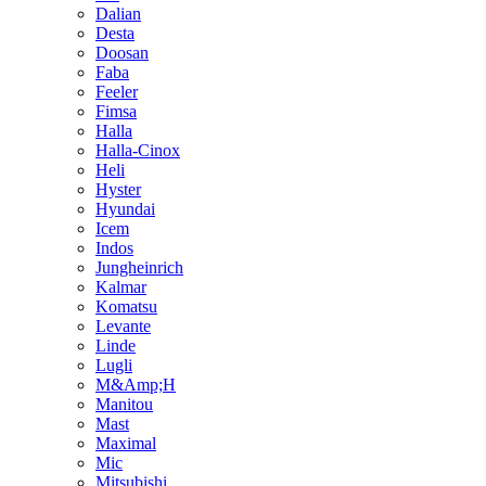
Dalian
Desta
Doosan
Faba
Feeler
Fimsa
Halla
Halla-Cinox
Heli
Hyster
Hyundai
Icem
Indos
Jungheinrich
Kalmar
Komatsu
Levante
Linde
Lugli
M&Amp;H
Manitou
Mast
Maximal
Mic
Mitsubishi