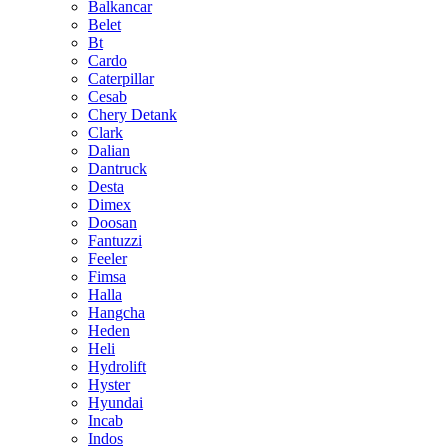
Balkancar
Belet
Bt
Cardo
Caterpillar
Cesab
Chery Detank
Clark
Dalian
Dantruck
Desta
Dimex
Doosan
Fantuzzi
Feeler
Fimsa
Halla
Hangcha
Heden
Heli
Hydrolift
Hyster
Hyundai
Incab
Indos