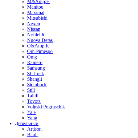
M&Amp;H
Manitou
Maximal
Mitsubishi
Nexen
Nissan
Noblelift
Nuova Detas
O&Amp;K
Om-Pimespo
Omg
Raniero
Samsung
Sf Truck
Shangli
Steinbock
Still
Tailift
Toyota
Volgski Pogruschik
Yale
Yang
Дизельный
Artison
Baoli