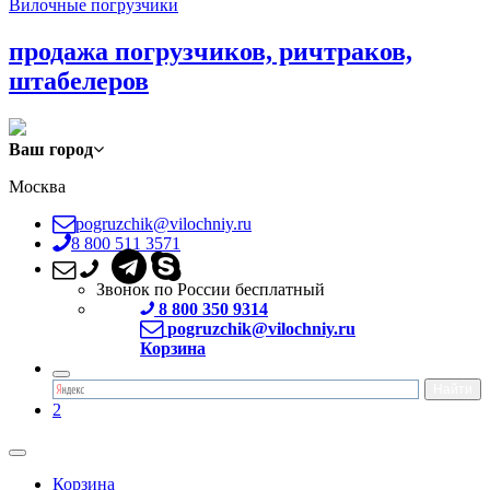
Вилочные погрузчики
продажа погрузчиков, ричтраков,
штабелеров
Ваш город
Москва
pogruzchik@vilochniy.ru
8 800 511 3571
Звонок по России бесплатный
8 800 350 9314
pogruzchik@vilochniy.ru
Корзина
2
Корзина