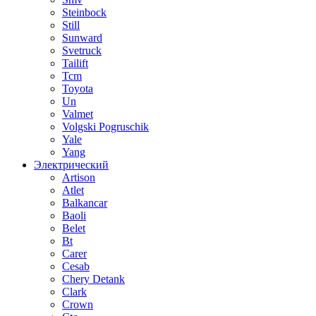
Steinbock
Still
Sunward
Svetruck
Tailift
Tcm
Toyota
Un
Valmet
Volgski Pogruschik
Yale
Yang
Электрический
Artison
Atlet
Balkancar
Baoli
Belet
Bt
Carer
Cesab
Chery Detank
Clark
Crown