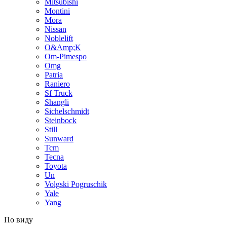
Mitsubishi
Montini
Mora
Nissan
Noblelift
O&Amp;K
Om-Pimespo
Omg
Patria
Raniero
Sf Truck
Shangli
Sichelschmidt
Steinbock
Still
Sunward
Tcm
Tecna
Toyota
Un
Volgski Pogruschik
Yale
Yang
По виду