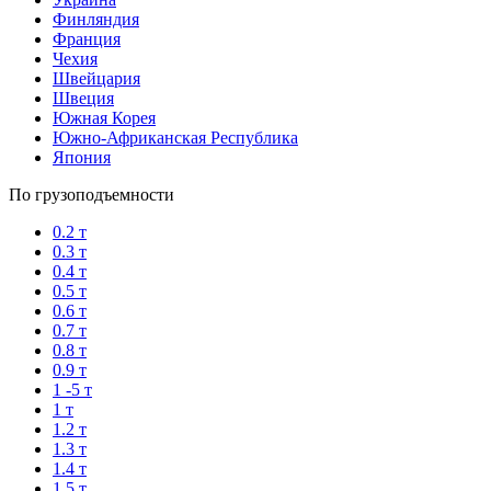
Финляндия
Франция
Чехия
Швейцария
Швеция
Южная Корея
Южно-Африканская Республика
Япония
По грузоподъемности
0.2 т
0.3 т
0.4 т
0.5 т
0.6 т
0.7 т
0.8 т
0.9 т
1 -5 т
1 т
1.2 т
1.3 т
1.4 т
1.5 т