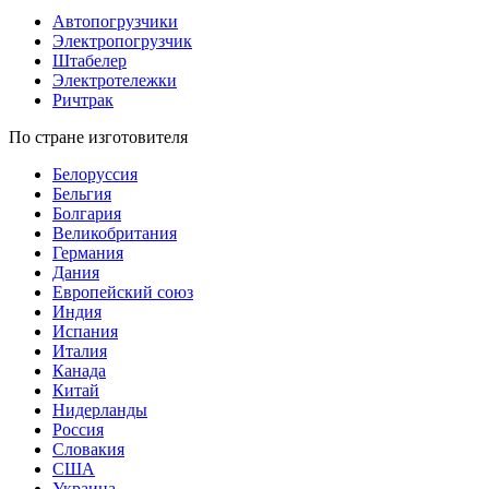
Автопогрузчики
Электропогрузчик
Штабелер
Электротележки
Ричтрак
По стране изготовителя
Белоруссия
Бельгия
Болгария
Великобритания
Германия
Дания
Европейский союз
Индия
Испания
Италия
Канада
Китай
Нидерланды
Россия
Словакия
США
Украина