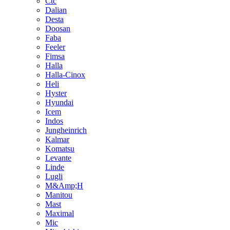
Ctc
Dalian
Desta
Doosan
Faba
Feeler
Fimsa
Halla
Halla-Cinox
Heli
Hyster
Hyundai
Icem
Indos
Jungheinrich
Kalmar
Komatsu
Levante
Linde
Lugli
M&Amp;H
Manitou
Mast
Maximal
Mic