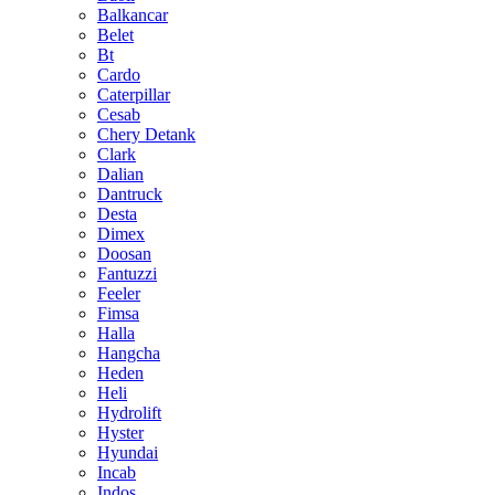
Balkancar
Belet
Bt
Cardo
Caterpillar
Cesab
Chery Detank
Clark
Dalian
Dantruck
Desta
Dimex
Doosan
Fantuzzi
Feeler
Fimsa
Halla
Hangcha
Heden
Heli
Hydrolift
Hyster
Hyundai
Incab
Indos