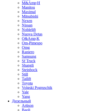
M&Amp;H
Manitou
Maximal
Mitsubishi
Nexen
Nissan
Noblelift
Nuova Detas
O&Amp;K
Om-Pimespo
Omg
Raniero
Samsung
Sf Truck
Shangli
Steinbock
Still
Tailift
Toyota
Volgski Pogruschik
Yale
Yang
Дизельный
Artison
Baoli