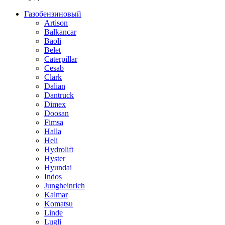
Газобензиновый
Artison
Balkancar
Baoli
Belet
Caterpillar
Cesab
Clark
Dalian
Dantruck
Dimex
Doosan
Fimsa
Halla
Heli
Hydrolift
Hyster
Hyundai
Indos
Jungheinrich
Kalmar
Komatsu
Linde
Lugli