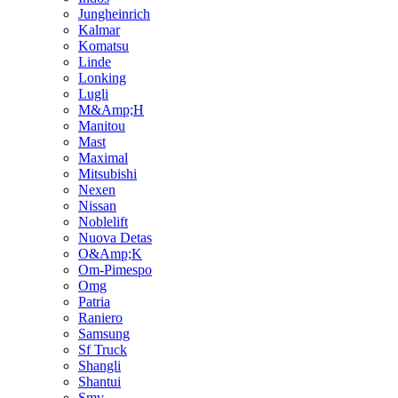
Jungheinrich
Kalmar
Komatsu
Linde
Lonking
Lugli
M&Amp;H
Manitou
Mast
Maximal
Mitsubishi
Nexen
Nissan
Noblelift
Nuova Detas
O&Amp;K
Om-Pimespo
Omg
Patria
Raniero
Samsung
Sf Truck
Shangli
Shantui
Smv