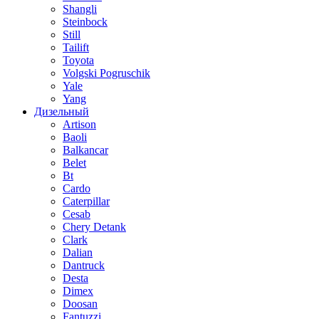
Shangli
Steinbock
Still
Tailift
Toyota
Volgski Pogruschik
Yale
Yang
Дизельный
Artison
Baoli
Balkancar
Belet
Bt
Cardo
Caterpillar
Cesab
Chery Detank
Clark
Dalian
Dantruck
Desta
Dimex
Doosan
Fantuzzi