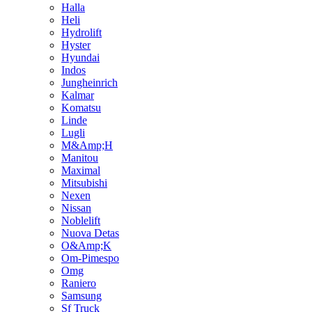
Halla
Heli
Hydrolift
Hyster
Hyundai
Indos
Jungheinrich
Kalmar
Komatsu
Linde
Lugli
M&Amp;H
Manitou
Maximal
Mitsubishi
Nexen
Nissan
Noblelift
Nuova Detas
O&Amp;K
Om-Pimespo
Omg
Raniero
Samsung
Sf Truck