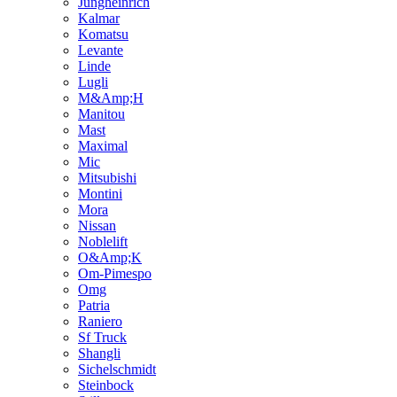
Jungheinrich
Kalmar
Komatsu
Levante
Linde
Lugli
M&Amp;H
Manitou
Mast
Maximal
Mic
Mitsubishi
Montini
Mora
Nissan
Noblelift
O&Amp;K
Om-Pimespo
Omg
Patria
Raniero
Sf Truck
Shangli
Sichelschmidt
Steinbock