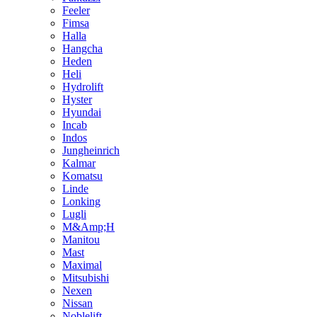
Feeler
Fimsa
Halla
Hangcha
Heden
Heli
Hydrolift
Hyster
Hyundai
Incab
Indos
Jungheinrich
Kalmar
Komatsu
Linde
Lonking
Lugli
M&Amp;H
Manitou
Mast
Maximal
Mitsubishi
Nexen
Nissan
Noblelift