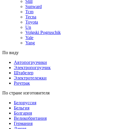
Still
Sunward
Tcm
Tecna
Toyota
Un
Volgski Pogruschik
Yale
Yang
По виду
Автопогрузчики
Электропогрузчик
Штабелер
Электротележки
Ричтрак
По стране изготовителя
Белоруссия
Бельгия
Болгария
Великобритания
Германия
Дания