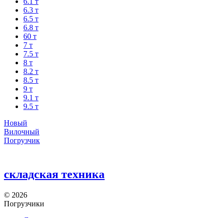
6.1 т
6.3 т
6.5 т
6.8 т
60 т
7 т
7.5 т
8 т
8.2 т
8.5 т
9 т
9.1 т
9.5 т
Новый
Вилочный
Погрузчик
складская техника
©
2026
Погрузчики