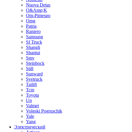
Nuova Detas
O&Amp;K
Om-Pimespo
Omg
Patria
Raniero
Samsung
Sf Truck
Shangli
Shantui
Smv
Steinbock
Still
Sunward
Svetruck
Tailift
Tcm
Toyota
Un
Valmet
Volgski Pogruschik
Yale
Yang
Электрический