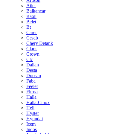
Artison
Atlet
Balkancar
Baoli
Belet
Bt
Carer
Cesab
Chery Detank
Clark
Crown
Ctc
Dalian
Desta
Doosan
Faba
Feeler
Fimsa
Halla
Halla-Cinox
Heli
Hyster
Hyundai
Icem
Indos