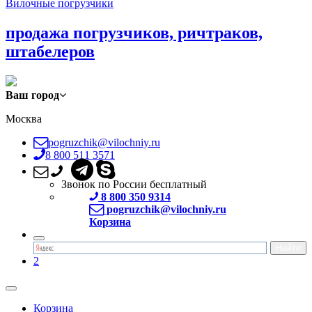
Вилочные погрузчики
продажа погрузчиков, ричтраков,
штабелеров
Ваш город
Москва
pogruzchik@vilochniy.ru
8 800 511 3571
Звонок по России бесплатный
8 800 350 9314
pogruzchik@vilochniy.ru
Корзина
2
Корзина