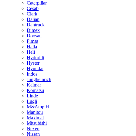
Caterpillar
Cesab
Clark
Dalian
Dantruck
Dimex
Doosan
Fimsa
Halla
Heli
Hydrolift
Hyster
Hyundai
Indos
Jungheinrich
Kalmar
Komatsu
Linde
Lugli
M&Amp;H
Manitou
Maximal
Mitsubishi
Nexen
Nissan