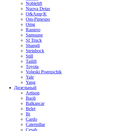
Noblelift
Nuova Detas
O&Amp;K
Om-Pimespo
Omg
Raniero
Samsung
Sf Truck
Shangli
Steinbock
Still
Tailift
Toyota
Volgski Pogruschik
Yale
Yang
Дизельный
Artison
Baoli
Balkancar
Belet
Bt
Cardo
Caterpillar
Cesab