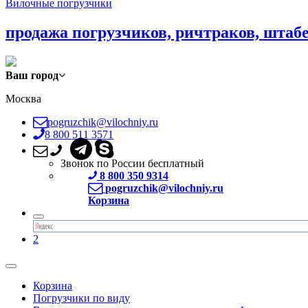
Вилочные погрузчики
продажа погрузчиков, ричтраков, штаб
Ваш город
Москва
pogruzchik@vilochniy.ru
8 800 511 3571
Звонок по России бесплатный
8 800 350 9314
pogruzchik@vilochniy.ru
Корзина
2
Корзина
Погрузчики по виду