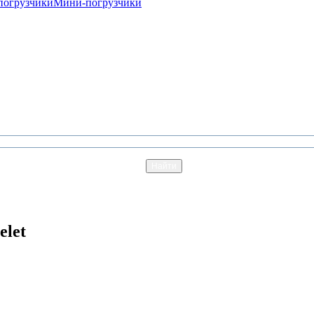
погрузчики
Мини-погрузчики
elet