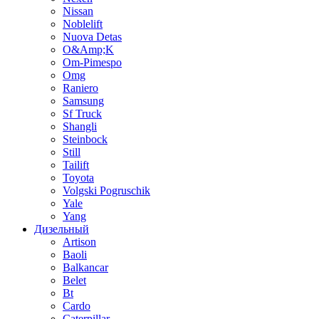
Nissan
Noblelift
Nuova Detas
O&Amp;K
Om-Pimespo
Omg
Raniero
Samsung
Sf Truck
Shangli
Steinbock
Still
Tailift
Toyota
Volgski Pogruschik
Yale
Yang
Дизельный
Artison
Baoli
Balkancar
Belet
Bt
Cardo
Caterpillar