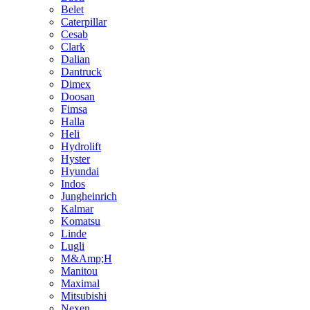
Belet
Caterpillar
Cesab
Clark
Dalian
Dantruck
Dimex
Doosan
Fimsa
Halla
Heli
Hydrolift
Hyster
Hyundai
Indos
Jungheinrich
Kalmar
Komatsu
Linde
Lugli
M&Amp;H
Manitou
Maximal
Mitsubishi
Nexen