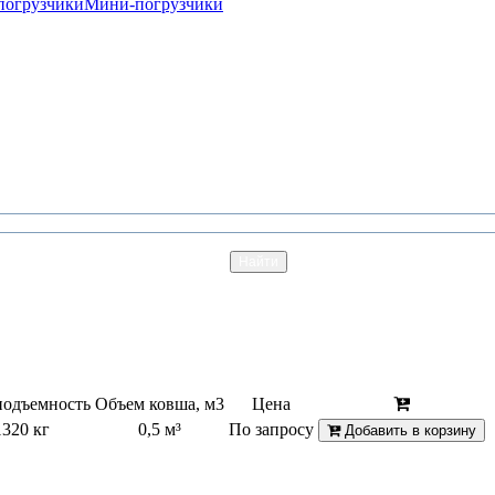
погрузчики
Мини-погрузчики
подъемность
Объем ковша, м3
Цена
1320 кг
0,5 м³
По запросу
Добавить в корзину