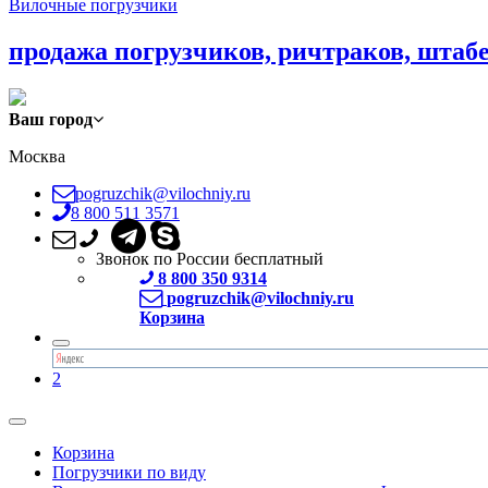
Вилочные погрузчики
продажа погрузчиков, ричтраков, штаб
Ваш город
Москва
pogruzchik@vilochniy.ru
8 800 511 3571
Звонок по России бесплатный
8 800 350 9314
pogruzchik@vilochniy.ru
Корзина
2
Корзина
Погрузчики по виду