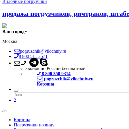
Вилочные погрузчики
продажа погрузчиков, ричтраков, штаб
Ваш город
Москва
pogruzchik@vilochniy.ru
8 800 511 3571
Звонок по России бесплатный
8 800 350 9314
pogruzchik@vilochniy.ru
Корзина
2
Корзина
Погрузчики по виду