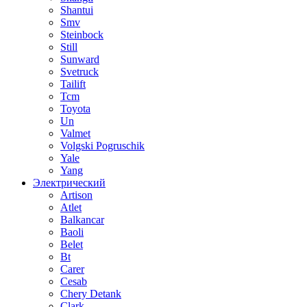
Shantui
Smv
Steinbock
Still
Sunward
Svetruck
Tailift
Tcm
Toyota
Un
Valmet
Volgski Pogruschik
Yale
Yang
Электрический
Artison
Atlet
Balkancar
Baoli
Belet
Bt
Carer
Cesab
Chery Detank
Clark