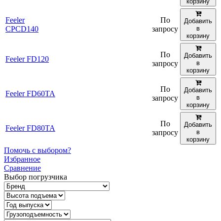
корзину
Feeler
По
Добавить
CPCD140
запросу
в
корзину
По
Добавить
Feeler FD120
запросу
в
корзину
По
Добавить
Feeler FD60TA
запросу
в
корзину
По
Добавить
Feeler FD80TA
запросу
в
корзину
Помочь с выбором?
Избранное
Сравнение
Выбор погрузчика