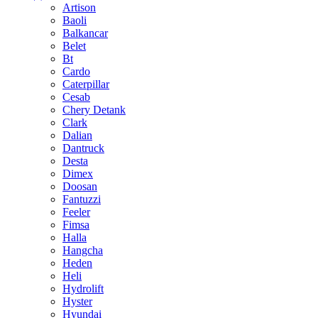
Artison
Baoli
Balkancar
Belet
Bt
Cardo
Caterpillar
Cesab
Chery Detank
Clark
Dalian
Dantruck
Desta
Dimex
Doosan
Fantuzzi
Feeler
Fimsa
Halla
Hangcha
Heden
Heli
Hydrolift
Hyster
Hyundai