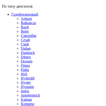
По типу двигателя
Газобензиновый
Artison
Balkancar
Baoli
Belet
Caterpillar
Cesab
Clark
Dalian
Dantruck
Dimex
Doosan
Fimsa
Halla
Heli
Hydrolift
Hyster
Hyundai
Indos
Jungheinrich
Kalmar
Komatsu