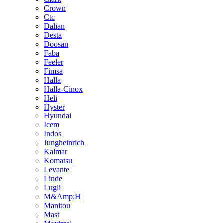
Crown
Ctc
Dalian
Desta
Doosan
Faba
Feeler
Fimsa
Halla
Halla-Cinox
Heli
Hyster
Hyundai
Icem
Indos
Jungheinrich
Kalmar
Komatsu
Levante
Linde
Lugli
M&Amp;H
Manitou
Mast