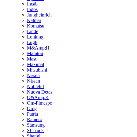
Incab
Indos
Jungheinrich
Kalmar
Komatsu
Linde
Lonking
Lugli
M&Amp;H
Manitou
Mast
Maximal
Mitsubishi
Nexen
Nissan
Noblelift
Nuova Detas
O&Amp;K
Om-Pimespo
Omg
Patria
Raniero
Samsung
Sf Truck
Shangli