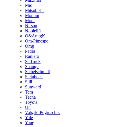
Maximal
Mic
Mitsubishi
Montini
Mora
Nissan
Noblelift
O&Amp;K
Om-Pimespo
Omg
Patria
Raniero
Sf Truck
Shangli
Sichelschmidt
Steinbock
Still
Sunward
Tcm
Tecna
Toyota
Un
Volgski Pogruschik
Yale
Yang