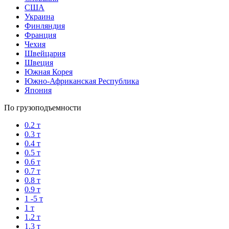
США
Украина
Финляндия
Франция
Чехия
Швейцария
Швеция
Южная Корея
Южно-Африканская Республика
Япония
По грузоподъемности
0.2 т
0.3 т
0.4 т
0.5 т
0.6 т
0.7 т
0.8 т
0.9 т
1 -5 т
1 т
1.2 т
1.3 т