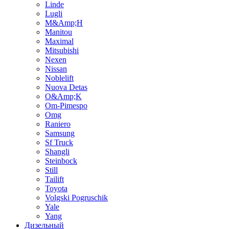
Linde
Lugli
M&Amp;H
Manitou
Maximal
Mitsubishi
Nexen
Nissan
Noblelift
Nuova Detas
O&Amp;K
Om-Pimespo
Omg
Raniero
Samsung
Sf Truck
Shangli
Steinbock
Still
Tailift
Toyota
Volgski Pogruschik
Yale
Yang
Дизельный