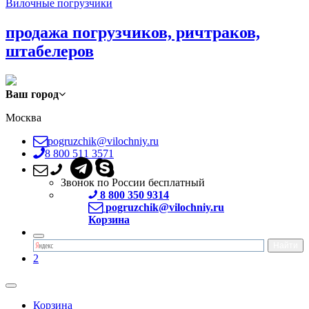
Вилочные погрузчики
продажа погрузчиков, ричтраков,
штабелеров
Ваш город
Москва
pogruzchik@vilochniy.ru
8 800 511 3571
Звонок по России бесплатный
8 800 350 9314
pogruzchik@vilochniy.ru
Корзина
2
Корзина