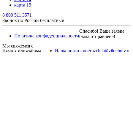
карта 15
8 800 511 3571
Звонок по России бесплатный
Спасибо! Ваша заявка
Политика конфиденциальности
была отправлена!
Мы свяжемся с
Наша почта - pogruzchik@vilochniy.ru
Вами в ближайшее
время.
×
На главную
Спасибо!
Ваш заказ отправлен!
Мы свяжемся с Вами в ближайшее время.
На главную
Товар добавлен в корзину
Оформить