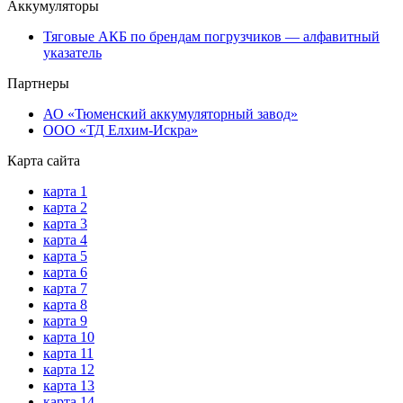
Аккумуляторы
Тяговые АКБ по брендам погрузчиков — алфавитный
указатель
Партнеры
АО «Тюменский аккумуляторный завод»
ООО «ТД Елхим-Искра»
Карта сайта
карта 1
карта 2
карта 3
карта 4
карта 5
карта 6
карта 7
карта 8
карта 9
карта 10
карта 11
карта 12
карта 13
карта 14