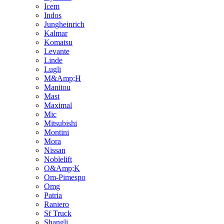
Icem
Indos
Jungheinrich
Kalmar
Komatsu
Levante
Linde
Lugli
M&Amp;H
Manitou
Mast
Maximal
Mic
Mitsubishi
Montini
Mora
Nissan
Noblelift
O&Amp;K
Om-Pimespo
Omg
Patria
Raniero
Sf Truck
Shangli