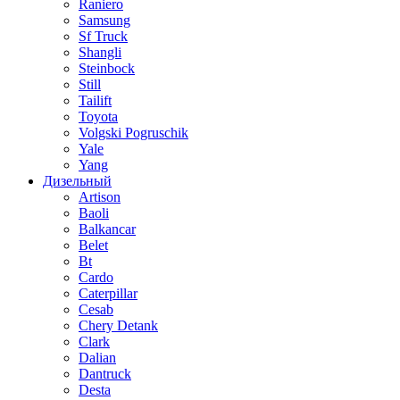
Raniero
Samsung
Sf Truck
Shangli
Steinbock
Still
Tailift
Toyota
Volgski Pogruschik
Yale
Yang
Дизельный
Artison
Baoli
Balkancar
Belet
Bt
Cardo
Caterpillar
Cesab
Chery Detank
Clark
Dalian
Dantruck
Desta