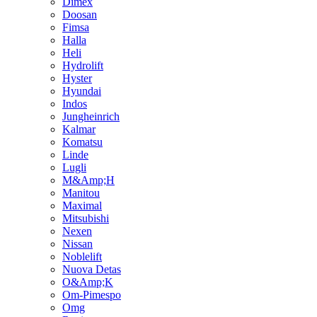
Dimex
Doosan
Fimsa
Halla
Heli
Hydrolift
Hyster
Hyundai
Indos
Jungheinrich
Kalmar
Komatsu
Linde
Lugli
M&Amp;H
Manitou
Maximal
Mitsubishi
Nexen
Nissan
Noblelift
Nuova Detas
O&Amp;K
Om-Pimespo
Omg