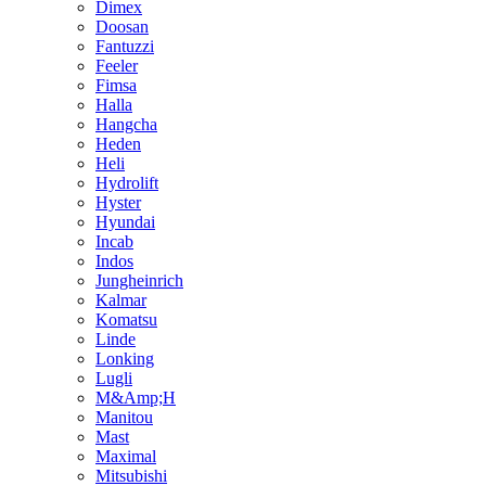
Dimex
Doosan
Fantuzzi
Feeler
Fimsa
Halla
Hangcha
Heden
Heli
Hydrolift
Hyster
Hyundai
Incab
Indos
Jungheinrich
Kalmar
Komatsu
Linde
Lonking
Lugli
M&Amp;H
Manitou
Mast
Maximal
Mitsubishi