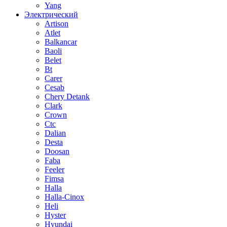
Yang
Электрический
Artison
Atlet
Balkancar
Baoli
Belet
Bt
Carer
Cesab
Chery Detank
Clark
Crown
Ctc
Dalian
Desta
Doosan
Faba
Feeler
Fimsa
Halla
Halla-Cinox
Heli
Hyster
Hyundai