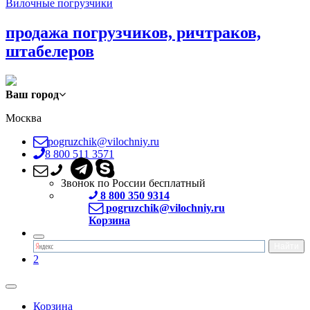
Вилочные погрузчики
продажа погрузчиков, ричтраков,
штабелеров
Ваш город
Москва
pogruzchik@vilochniy.ru
8 800 511 3571
Звонок по России бесплатный
8 800 350 9314
pogruzchik@vilochniy.ru
Корзина
2
Корзина