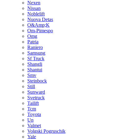
Nexen
Nissan
Noblelift
Nuova Detas
O&Amp;K
Om-Pimespo
Omg
Patria
Raniero
Samsung
Sf Truck
Shangli
Shantui
Smv
Steinbock
Still
Sunward
Svetruck
Tailift
Tcm
Toyota
Un
Valmet
Volgski Pogruschik
Yale