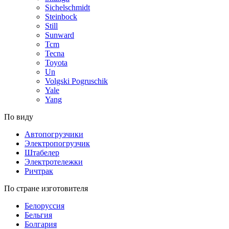
Sichelschmidt
Steinbock
Still
Sunward
Tcm
Tecna
Toyota
Un
Volgski Pogruschik
Yale
Yang
По виду
Автопогрузчики
Электропогрузчик
Штабелер
Электротележки
Ричтрак
По стране изготовителя
Белоруссия
Бельгия
Болгария