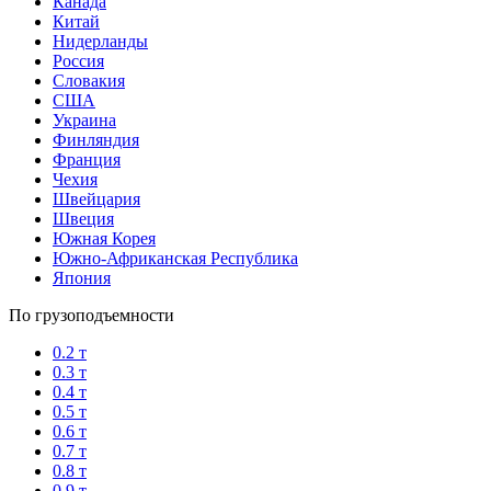
Канада
Китай
Нидерланды
Россия
Словакия
США
Украина
Финляндия
Франция
Чехия
Швейцария
Швеция
Южная Корея
Южно-Африканская Республика
Япония
По грузоподъемности
0.2 т
0.3 т
0.4 т
0.5 т
0.6 т
0.7 т
0.8 т
0.9 т