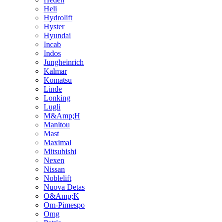
Heli
Hydrolift
Hyster
Hyundai
Incab
Indos
Jungheinrich
Kalmar
Komatsu
Linde
Lonking
Lugli
M&Amp;H
Manitou
Mast
Maximal
Mitsubishi
Nexen
Nissan
Noblelift
Nuova Detas
O&Amp;K
Om-Pimespo
Omg