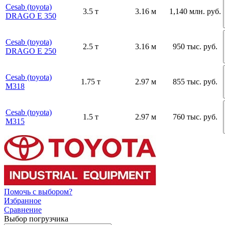
Cesab (toyota)
3.5 т
3.16 м
1,140 млн. руб.
DRAGO E 350
Cesab (toyota)
2.5 т
3.16 м
950 тыс. руб.
DRAGO E 250
Cesab (toyota)
1.75 т
2.97 м
855 тыс. руб.
М318
Cesab (toyota)
1.5 т
2.97 м
760 тыс. руб.
М315
Помочь с выбором?
Избранное
Сравнение
Выбор погрузчика