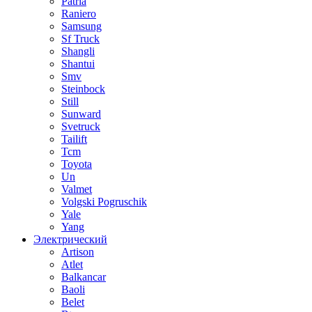
Patria
Raniero
Samsung
Sf Truck
Shangli
Shantui
Smv
Steinbock
Still
Sunward
Svetruck
Tailift
Tcm
Toyota
Un
Valmet
Volgski Pogruschik
Yale
Yang
Электрический
Artison
Atlet
Balkancar
Baoli
Belet