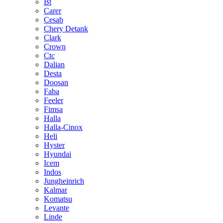
Bt
Carer
Cesab
Chery Detank
Clark
Crown
Ctc
Dalian
Desta
Doosan
Faba
Feeler
Fimsa
Halla
Halla-Cinox
Heli
Hyster
Hyundai
Icem
Indos
Jungheinrich
Kalmar
Komatsu
Levante
Linde