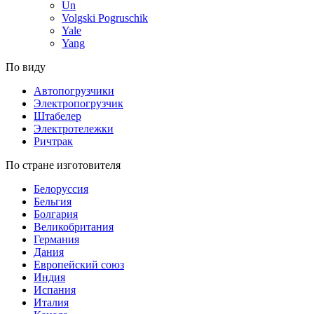
Un
Volgski Pogruschik
Yale
Yang
По виду
Автопогрузчики
Электропогрузчик
Штабелер
Электротележки
Ричтрак
По стране изготовителя
Белоруссия
Бельгия
Болгария
Великобритания
Германия
Дания
Европейский союз
Индия
Испания
Италия