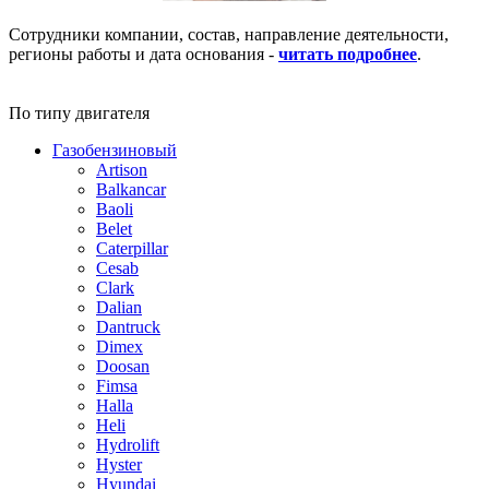
Сотрудники компании, состав, направление деятельности,
регионы работы и дата основания -
читать подробнее
.
По типу двигателя
Газобензиновый
Artison
Balkancar
Baoli
Belet
Caterpillar
Cesab
Clark
Dalian
Dantruck
Dimex
Doosan
Fimsa
Halla
Heli
Hydrolift
Hyster
Hyundai