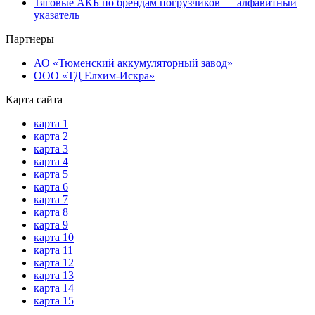
Тяговые АКБ по брендам погрузчиков — алфавитный
указатель
Партнеры
АО «Тюменский аккумуляторный завод»
ООО «ТД Елхим-Искра»
Карта сайта
карта 1
карта 2
карта 3
карта 4
карта 5
карта 6
карта 7
карта 8
карта 9
карта 10
карта 11
карта 12
карта 13
карта 14
карта 15