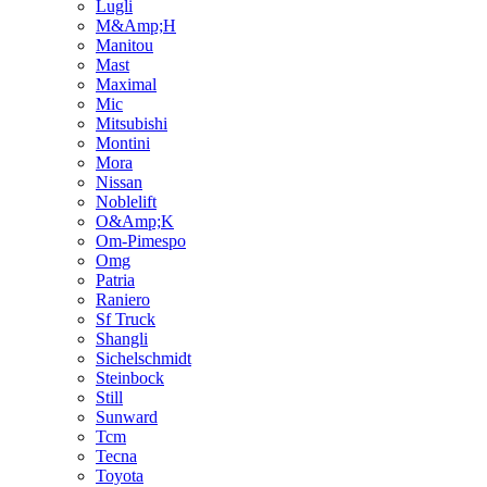
Lugli
M&Amp;H
Manitou
Mast
Maximal
Mic
Mitsubishi
Montini
Mora
Nissan
Noblelift
O&Amp;K
Om-Pimespo
Omg
Patria
Raniero
Sf Truck
Shangli
Sichelschmidt
Steinbock
Still
Sunward
Tcm
Tecna
Toyota