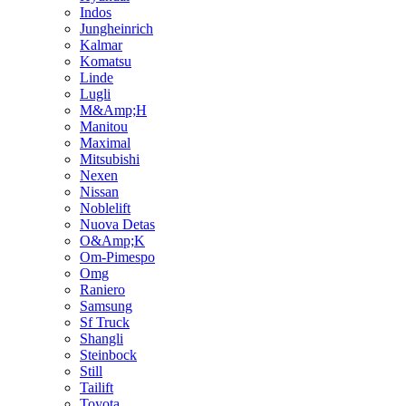
Indos
Jungheinrich
Kalmar
Komatsu
Linde
Lugli
M&Amp;H
Manitou
Maximal
Mitsubishi
Nexen
Nissan
Noblelift
Nuova Detas
O&Amp;K
Om-Pimespo
Omg
Raniero
Samsung
Sf Truck
Shangli
Steinbock
Still
Tailift
Toyota