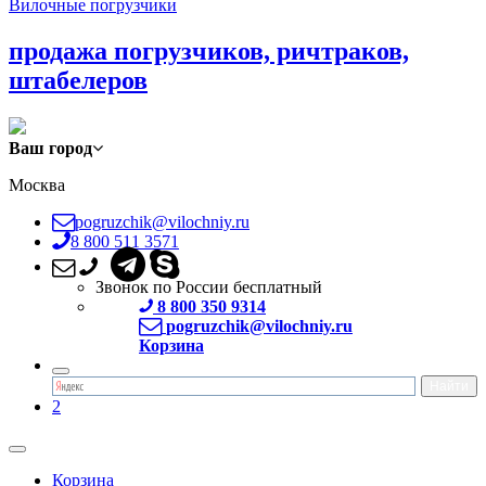
Вилочные погрузчики
продажа погрузчиков, ричтраков,
штабелеров
Ваш город
Москва
pogruzchik@vilochniy.ru
8 800 511 3571
Звонок по России бесплатный
8 800 350 9314
pogruzchik@vilochniy.ru
Корзина
2
Корзина