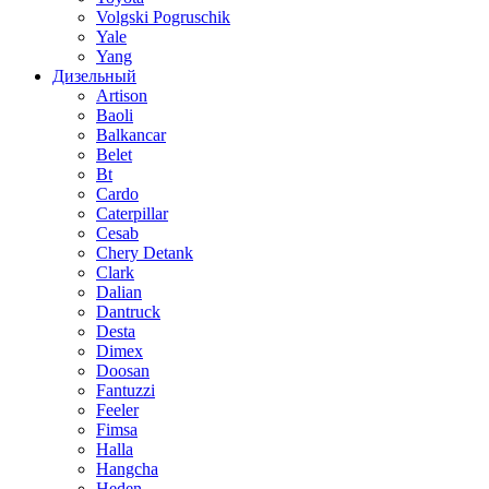
Volgski Pogruschik
Yale
Yang
Дизельный
Artison
Baoli
Balkancar
Belet
Bt
Cardo
Caterpillar
Cesab
Chery Detank
Clark
Dalian
Dantruck
Desta
Dimex
Doosan
Fantuzzi
Feeler
Fimsa
Halla
Hangcha
Heden