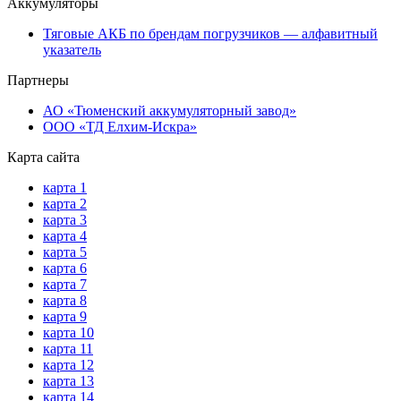
Аккумуляторы
Тяговые АКБ по брендам погрузчиков — алфавитный
указатель
Партнеры
АО «Тюменский аккумуляторный завод»
ООО «ТД Елхим-Искра»
Карта сайта
карта 1
карта 2
карта 3
карта 4
карта 5
карта 6
карта 7
карта 8
карта 9
карта 10
карта 11
карта 12
карта 13
карта 14