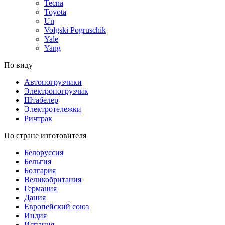
Tecna
Toyota
Un
Volgski Pogruschik
Yale
Yang
По виду
Автопогрузчики
Электропогрузчик
Штабелер
Электротележки
Ричтрак
По стране изготовителя
Белоруссия
Бельгия
Болгария
Великобритания
Германия
Дания
Европейский союз
Индия
Испания