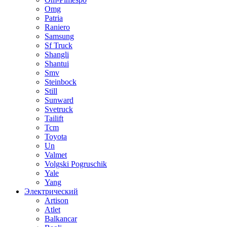
Omg
Patria
Raniero
Samsung
Sf Truck
Shangli
Shantui
Smv
Steinbock
Still
Sunward
Svetruck
Tailift
Tcm
Toyota
Un
Valmet
Volgski Pogruschik
Yale
Yang
Электрический
Artison
Atlet
Balkancar