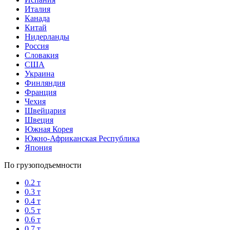
Италия
Канада
Китай
Нидерланды
Россия
Словакия
США
Украина
Финляндия
Франция
Чехия
Швейцария
Швеция
Южная Корея
Южно-Африканская Республика
Япония
По грузоподъемности
0.2 т
0.3 т
0.4 т
0.5 т
0.6 т
0.7 т