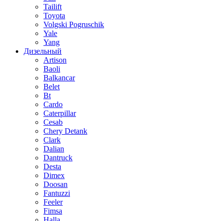
Tailift
Toyota
Volgski Pogruschik
Yale
Yang
Дизельный
Artison
Baoli
Balkancar
Belet
Bt
Cardo
Caterpillar
Cesab
Chery Detank
Clark
Dalian
Dantruck
Desta
Dimex
Doosan
Fantuzzi
Feeler
Fimsa
Halla