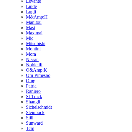
Levante
Linde
Lugli
M&Amp;H
Manitou
Mast
Maximal
Mic
Mitsubishi
Montini
Mora
Nissan
Noblelift
O&Amp;K
Om-Pimespo
Omg
Patria
Raniero
Sf Truck
Shangli
Sichelschmidt
Steinbock
Still
Sunward
Tcm