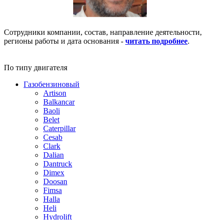
Сотрудники компании, состав, направление деятельности,
регионы работы и дата основания -
читать подробнее
.
По типу двигателя
Газобензиновый
Artison
Balkancar
Baoli
Belet
Caterpillar
Cesab
Clark
Dalian
Dantruck
Dimex
Doosan
Fimsa
Halla
Heli
Hydrolift