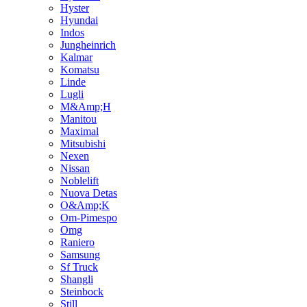
Hyster
Hyundai
Indos
Jungheinrich
Kalmar
Komatsu
Linde
Lugli
M&Amp;H
Manitou
Maximal
Mitsubishi
Nexen
Nissan
Noblelift
Nuova Detas
O&Amp;K
Om-Pimespo
Omg
Raniero
Samsung
Sf Truck
Shangli
Steinbock
Still