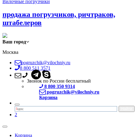
Вилочные погрузчики
продажа погрузчиков, ричтраков,
штабелеров
Ваш город
Москва
pogruzchik@vilochniy.ru
8 800 511 3571
Звонок по России бесплатный
8 800 350 9314
pogruzchik@vilochniy.ru
Корзина
2
Корзина