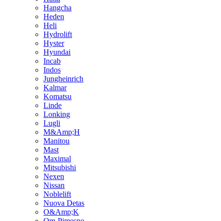
Hangcha
Heden
Heli
Hydrolift
Hyster
Hyundai
Incab
Indos
Jungheinrich
Kalmar
Komatsu
Linde
Lonking
Lugli
M&Amp;H
Manitou
Mast
Maximal
Mitsubishi
Nexen
Nissan
Noblelift
Nuova Detas
O&Amp;K
Om-Pimespo