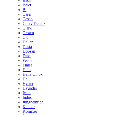
Baoli
Belet
Bt
Carer
Cesab
Chery Detank
Clark
Crown
Ctc
Dalian
Desta
Doosan
Faba
Feeler
Fimsa
Halla
Halla-Cinox
Heli
Hyster
Hyundai
Icem
Indos
Jungheinrich
Kalmar
Komatsu