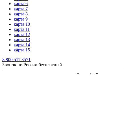
карта 6
карта 7
карта 8
карта 9
карта 10
карта 11
карта 12
карта 13
карта 14
карта 15
8 800 511 3571
Звонок по России бесплатный
Спасибо! Ваша заявка
Политика конфиденциальности
была отправлена!
Мы свяжемся с
Наша почта - pogruzchik@vilochniy.ru
Вами в ближайшее
время.
×
На главную
Спасибо!
Ваш заказ отправлен!