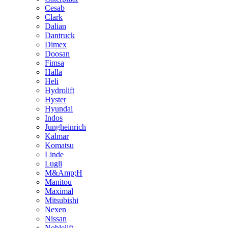
Cesab
Clark
Dalian
Dantruck
Dimex
Doosan
Fimsa
Halla
Heli
Hydrolift
Hyster
Hyundai
Indos
Jungheinrich
Kalmar
Komatsu
Linde
Lugli
M&Amp;H
Manitou
Maximal
Mitsubishi
Nexen
Nissan
Noblelift