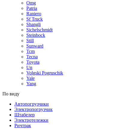
Omg
Patria
Raniero
Sf Truck
Shangli
Sichelschmidt
Steinbock
Still
Sunward
Tcm
Tecna
Toyota
Un
Volgski Pogruschik
Yale
Yang
По виду
Автопогрузчики
Электропогрузчик
Штабелер
Электротележки
Ричтрак