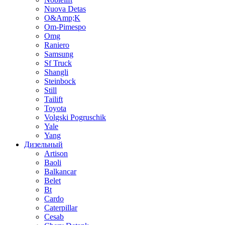
Nuova Detas
O&Amp;K
Om-Pimespo
Omg
Raniero
Samsung
Sf Truck
Shangli
Steinbock
Still
Tailift
Toyota
Volgski Pogruschik
Yale
Yang
Дизельный
Artison
Baoli
Balkancar
Belet
Bt
Cardo
Caterpillar
Cesab