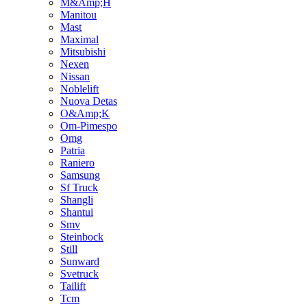
M&Amp;H
Manitou
Mast
Maximal
Mitsubishi
Nexen
Nissan
Noblelift
Nuova Detas
O&Amp;K
Om-Pimespo
Omg
Patria
Raniero
Samsung
Sf Truck
Shangli
Shantui
Smv
Steinbock
Still
Sunward
Svetruck
Tailift
Tcm