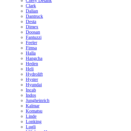
Chery Detank
Clark
Dalian
Dantruck
Desta
Dimex
Doosan
Fantuzzi
Feeler
Fimsa
Halla
Hangcha
Heden
Heli
Hydrolift
Hyster
Hyundai
Incab
Indos
Jungheinrich
Kalmar
Komatsu
Linde
Lonking
Lugli