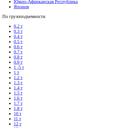
Южно-Африканская Республика
Япония
По грузоподъемности
0.2 т
0.3 т
0.4 т
0.5 т
0.6 т
0.7 т
0.8 т
0.9 т
1 -5 т
1 т
1.2 т
1.3 т
1.4 т
1.5 т
1.6 т
1.7 т
1.8 т
10 т
11 т
12 т