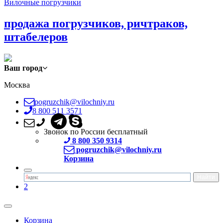
Вилочные погрузчики
продажа погрузчиков, ричтраков,
штабелеров
Ваш город
Москва
pogruzchik@vilochniy.ru
8 800 511 3571
Звонок по России бесплатный
8 800 350 9314
pogruzchik@vilochniy.ru
Корзина
2
Корзина