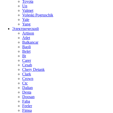
Toyota
Un
Valmet
Volgski Pogruschik
Yale
Yang
Электрический
Artison
Atlet
Balkancar
Baoli
Belet
Bt
Carer
Cesab
Chery Detank
Clark
Crown
Ctc
Dalian
Desta
Doosan
Faba
Feeler
Fimsa