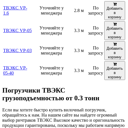
ТВЭКС VP-
Уточняйте у
По
Добавить
2.8 м
1.6
менеджера
запросу
в
корзину
Уточняйте у
По
Добавить
ТВЭКС VP-05
3.3 м
менеджера
запросу
в
корзину
Уточняйте у
По
Добавить
ТВЭКС VP-03
3.3 м
менеджера
запросу
в
корзину
ТВЭКС VP-
Уточняйте у
По
Добавить
3.3 м
05-40
менеджера
запросу
в
корзину
Погрузчики ТВЭКС
грузоподъемностью от 0.3 тонн
Если вы хотите быстро купить вилочный погрузчик,
обращайтесь к нам. На нашем сайте вы найдете огромный
выбор ричтраков ТВЭКС Высокое качество и оригинальность
продукции гарантированы, поскольку мы работаем напрямую