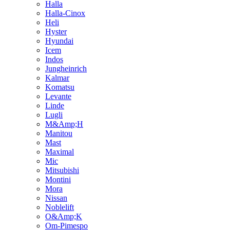
Halla
Halla-Cinox
Heli
Hyster
Hyundai
Icem
Indos
Jungheinrich
Kalmar
Komatsu
Levante
Linde
Lugli
M&Amp;H
Manitou
Mast
Maximal
Mic
Mitsubishi
Montini
Mora
Nissan
Noblelift
O&Amp;K
Om-Pimespo