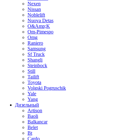
Nexen
Nissan
Noblelift
Nuova Detas
O&Amp;K
Om-Pimespo
Omg
Raniero
Samsung
Sf Truck
Shangli
Steinbock
Still
Tailift
Toyota
Volgski Pogruschik
Yale
Yang
Дизельный
Artison
Baoli
Balkancar
Belet
Bt
Cardo