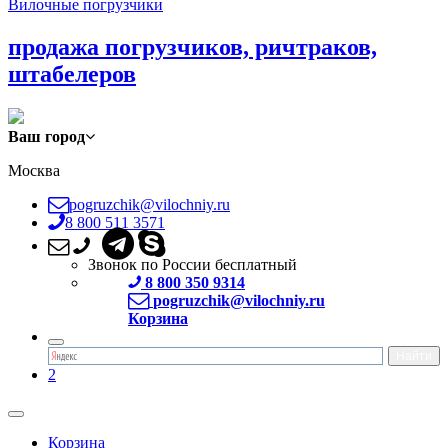
Вилочные погрузчики
продажа погрузчиков, ричтраков,
штабелеров
Ваш город
Москва
pogruzchik@vilochniy.ru
8 800 511 3571
Звонок по России бесплатный
8 800 350 9314
pogruzchik@vilochniy.ru
Корзина
2
Корзина