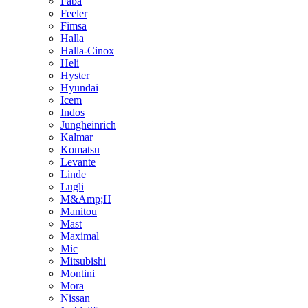
Faba
Feeler
Fimsa
Halla
Halla-Cinox
Heli
Hyster
Hyundai
Icem
Indos
Jungheinrich
Kalmar
Komatsu
Levante
Linde
Lugli
M&Amp;H
Manitou
Mast
Maximal
Mic
Mitsubishi
Montini
Mora
Nissan