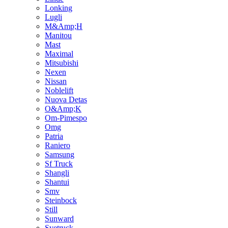
Lonking
Lugli
M&Amp;H
Manitou
Mast
Maximal
Mitsubishi
Nexen
Nissan
Noblelift
Nuova Detas
O&Amp;K
Om-Pimespo
Omg
Patria
Raniero
Samsung
Sf Truck
Shangli
Shantui
Smv
Steinbock
Still
Sunward
Svetruck