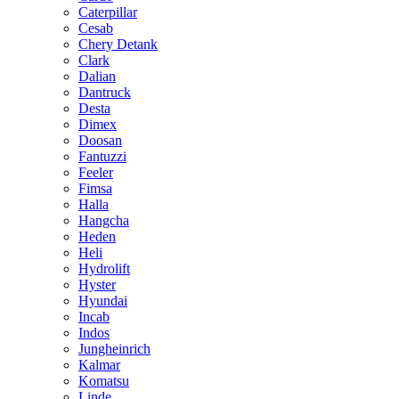
Caterpillar
Cesab
Chery Detank
Clark
Dalian
Dantruck
Desta
Dimex
Doosan
Fantuzzi
Feeler
Fimsa
Halla
Hangcha
Heden
Heli
Hydrolift
Hyster
Hyundai
Incab
Indos
Jungheinrich
Kalmar
Komatsu
Linde