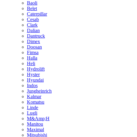
Baoli
Belet
Caterpillar
Cesab
Clark
Dalian
Dantruck
Dimex
Doosan
Fimsa
Halla
Heli
Hydrolift
Hyster
Hyundai
Indos
Jungheinrich
Kalmar
Komatsu
Linde
Lugli
M&Amp;H
Manitou
Maximal
Mitsubishi