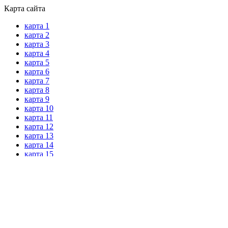
Карта сайта
карта 1
карта 2
карта 3
карта 4
карта 5
карта 6
карта 7
карта 8
карта 9
карта 10
карта 11
карта 12
карта 13
карта 14
карта 15
8 800 511 3571
Звонок по России бесплатный
Спасибо! Ваша заявка
Политика конфиденциальности
была отправлена!
Мы свяжемся с