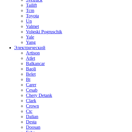
Tailift
Tcm
Toyota
Un
Valmet
Volgski Pogruschik
Yale
Yang
Электрический
Artison
Atlet
Balkancar
Baoli
Belet
Bt
Carer
Cesab
Chery Detank
Clark
Crown
Ctc
Dalian
Desta
Doosan