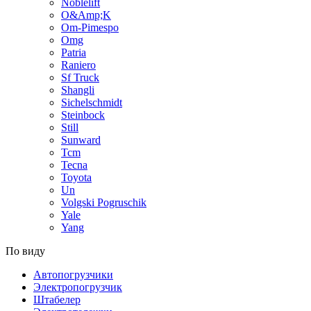
Noblelift
O&Amp;K
Om-Pimespo
Omg
Patria
Raniero
Sf Truck
Shangli
Sichelschmidt
Steinbock
Still
Sunward
Tcm
Tecna
Toyota
Un
Volgski Pogruschik
Yale
Yang
По виду
Автопогрузчики
Электропогрузчик
Штабелер