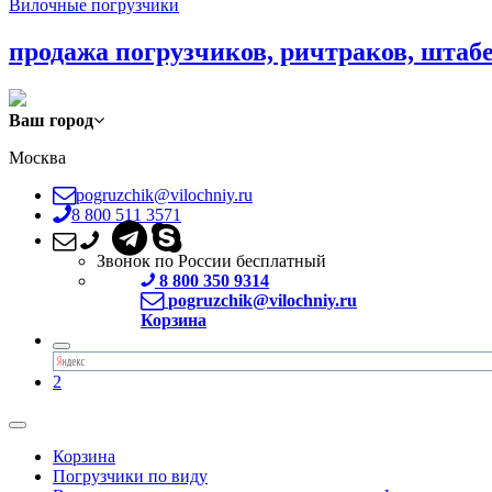
Вилочные погрузчики
продажа погрузчиков, ричтраков, штаб
Ваш город
Москва
pogruzchik@vilochniy.ru
8 800 511 3571
Звонок по России бесплатный
8 800 350 9314
pogruzchik@vilochniy.ru
Корзина
2
Корзина
Погрузчики по виду